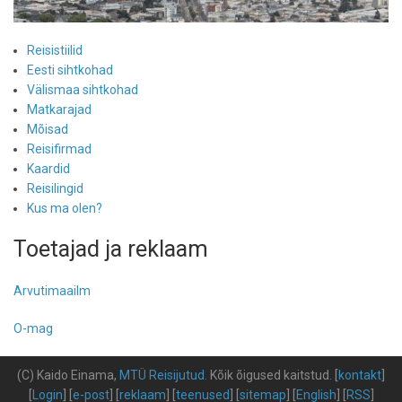
Reisistiilid
Eesti sihtkohad
Välismaa sihtkohad
Matkarajad
Mõisad
Reisifirmad
Kaardid
Reisilingid
Kus ma olen?
Toetajad ja reklaam
Arvutimaailm
O-mag
(C) Kaido Einama,
MTÜ Reisijutud
.
Kõik õigused kaitstud
.
[
kontakt
]
[
Login
] [
e-post
] [
reklaam
] [
teenused
] [
sitemap
] [
English
] [
RSS
]