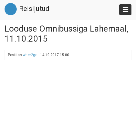
Liigu
Reisijutud
edasi
põhisisu
juurde
Looduse Omnibussiga Lahemaal,
11.10.2015
Postitas
wher2go
-
14.10.2017 15:00