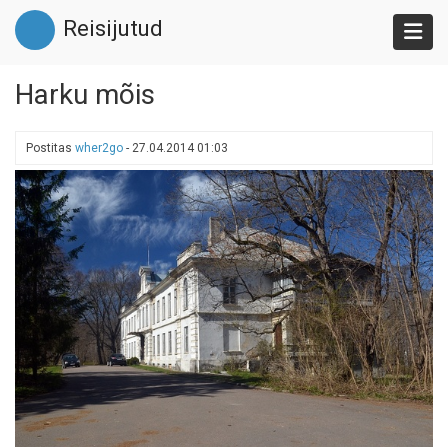
Liigu
Reisijutud
edasi
põhisisu
juurde
Harku mõis
Postitas
wher2go
-
27.04.2014 01:03