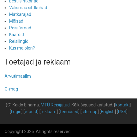
Eesti sihtkohad
Välismaa sihtkohad
Matkarajad
Mõisad
Reisifirmad
Kaardid
Reisilingid
Kus ma olen?
Toetajad ja reklaam
Arvutimaailm
O-mag
(C) Kaido Einama,
MTÜ Reisijutud
.
Kõik õigused kaitstud
.
[
kontakt
]
[
Login
] [
e-post
] [
reklaam
] [
teenused
] [
sitemap
] [
English
] [
RSS
]
Copyright 2026. All rights reserved