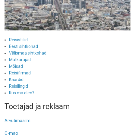
Reisistiilid
Eesti sihtkohad
Välismaa sihtkohad
Matkarajad
Mõisad
Reisifirmad
Kaardid
Reisilingid
Kus ma olen?
Toetajad ja reklaam
Arvutimaailm
O-mag