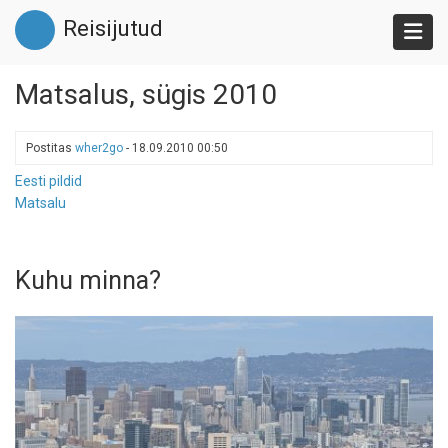
Liigu
Reisijutud
edasi
põhisisu
juurde
Matsalus, sügis 2010
Postitas
wher2go
-
18.09.2010 00:50
Eesti pildid
Matsalu
Kuhu minna?