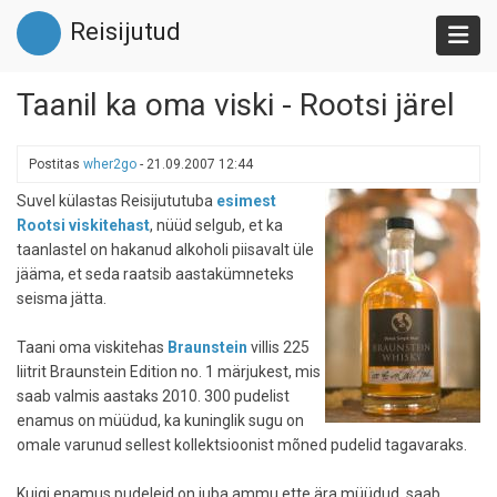
Liigu
Reisijutud
edasi
põhisisu
juurde
Taanil ka oma viski - Rootsi järel
Postitas
wher2go
-
21.09.2007 12:44
Suvel külastas Reisijututuba
esimest
Rootsi viskitehast
, nüüd selgub, et ka
taanlastel on hakanud alkoholi piisavalt üle
jääma, et seda raatsib aastakümneteks
seisma jätta.
Taani oma viskitehas
Braunstein
villis 225
liitrit Braunstein Edition no. 1 märjukest, mis
saab valmis aastaks 2010. 300 pudelist
enamus on müüdud, ka kuninglik sugu on
omale varunud sellest kollektsioonist mõned pudelid tagavaraks.
Kuigi enamus pudeleid on juba ammu ette ära müüdud, saab