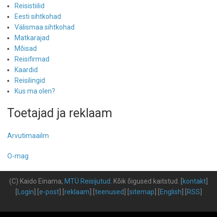
Reisistiilid
Eesti sihtkohad
Välismaa sihtkohad
Matkarajad
Mõisad
Reisifirmad
Kaardid
Reisilingid
Kus ma olen?
Toetajad ja reklaam
Arvutimaailm
O-mag
(C) Kaido Einama,
MTÜ Reisijutud
.
Kõik õigused kaitstud
.
[
kontakt
]
[
Login
] [
e-post
] [
reklaam
] [
teenused
] [
sitemap
] [
English
] [
RSS
]