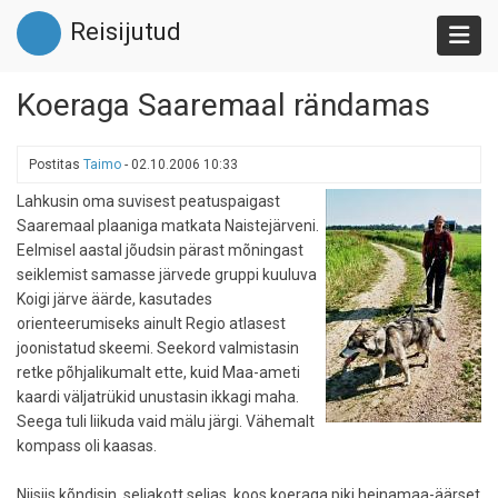
Liigu
Reisijutud
edasi
põhisisu
juurde
Koeraga Saaremaal rändamas
Postitas
Taimo
-
02.10.2006 10:33
Lahkusin oma suvisest peatuspaigast
Saaremaal plaaniga matkata Naistejärveni.
Eelmisel aastal jõudsin pärast mõningast
seiklemist samasse järvede gruppi kuuluva
Koigi järve äärde, kasutades
orienteerumiseks ainult Regio atlasest
joonistatud skeemi. Seekord valmistasin
retke põhjalikumalt ette, kuid Maa-ameti
kaardi väljatrükid unustasin ikkagi maha.
Seega tuli liikuda vaid mälu järgi. Vähemalt
kompass oli kaasas.
Niisiis kõndisin, seljakott seljas, koos koeraga piki heinamaa-äärset