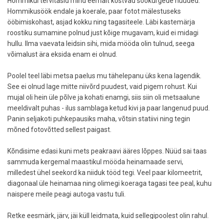
Hommikul tervitasid mind eemalt kostvad sookurgede hüüded.
Hommikusöök endale ja koerale, paar fotot mälestuseks
ööbimiskohast, asjad kokku ning tagasiteele. Läbi kastemärja
roostiku sumamine polnud just kõige mugavam, kuid ei midagi
hullu. Ilma vaevata leidsin sihi, mida mööda olin tulnud, seega
võimalust ära eksida enam ei olnud.
Poolel teel läbi metsa paelus mu tähelepanu üks kena lagendik.
See ei olnud lage mitte niivõrd puudest, vaid pigem rohust. Kui
mujal oli hein üle põlve ja kohati enamgi, siis siin oli metsaalune
meeldivalt puhas - ilus samblaga ketud kivi ja paar langenud puud.
Panin seljakoti puhkepausiks maha, võtsin statiivi ning tegin
mõned fotovõtted sellest paigast.
Kõndisime edasi kuni mets peakraavi ääres lõppes. Nüüd sai taas
sammuda kergemal maastikul mööda heinamaade servi,
milledest ühel seekord ka niiduk tööd tegi. Veel paar kilomeetrit,
diagonaal üle heinamaa ning olimegi koeraga tagasi tee peal, kuhu
naispere meile peagi autoga vastu tuli.
Retke eesmärk, järv, jäi küll leidmata, kuid sellegipoolest olin rahul.