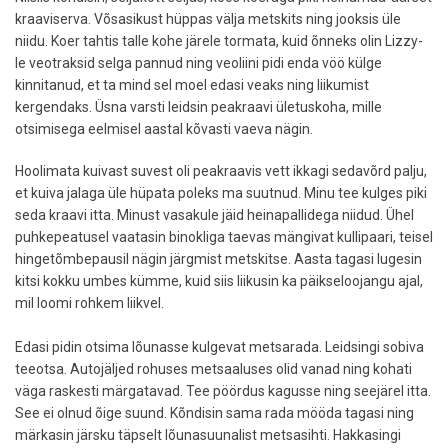
kraaviserva. Võsasikust hüppas välja metskits ning jooksis üle
niidu. Koer tahtis talle kohe järele tormata, kuid õnneks olin Lizzy-
le veotraksid selga pannud ning veoliini pidi enda vöö külge
kinnitanud, et ta mind sel moel edasi veaks ning liikumist
kergendaks. Üsna varsti leidsin peakraavi ületuskoha, mille
otsimisega eelmisel aastal kõvasti vaeva nägin.
Hoolimata kuivast suvest oli peakraavis vett ikkagi sedavõrd palju,
et kuiva jalaga üle hüpata poleks ma suutnud. Minu tee kulges piki
seda kraavi itta. Minust vasakule jäid heinapallidega niidud. Ühel
puhkepeatusel vaatasin binokliga taevas mängivat kullipaari, teisel
hingetõmbepausil nägin järgmist metskitse. Aasta tagasi lugesin
kitsi kokku umbes kümme, kuid siis liikusin ka päikseloojangu ajal,
mil loomi rohkem liikvel.
Edasi pidin otsima lõunasse kulgevat metsarada. Leidsingi sobiva
teeotsa. Autojäljed rohuses metsaaluses olid vanad ning kohati
väga raskesti märgatavad. Tee pöördus kagusse ning seejärel itta.
See ei olnud õige suund. Kõndisin sama rada mööda tagasi ning
märkasin järsku täpselt lõunasuunalist metsasihti. Hakkasingi