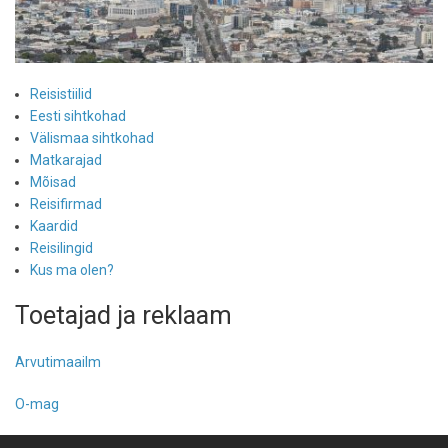
Reisistiilid
Eesti sihtkohad
Välismaa sihtkohad
Matkarajad
Mõisad
Reisifirmad
Kaardid
Reisilingid
Kus ma olen?
Toetajad ja reklaam
Arvutimaailm
O-mag