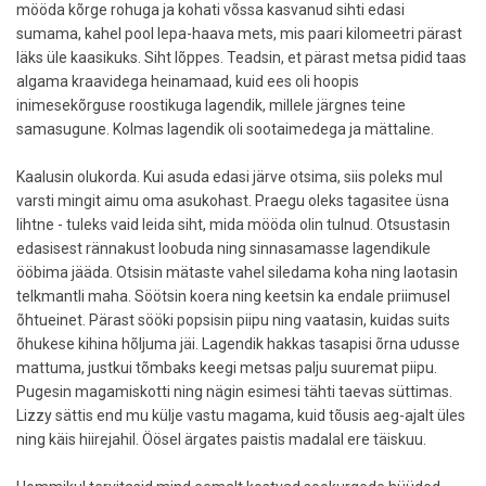
mööda kõrge rohuga ja kohati võssa kasvanud sihti edasi
sumama, kahel pool lepa-haava mets, mis paari kilomeetri pärast
läks üle kaasikuks. Siht lõppes. Teadsin, et pärast metsa pidid taas
algama kraavidega heinamaad, kuid ees oli hoopis
inimesekõrguse roostikuga lagendik, millele järgnes teine
samasugune. Kolmas lagendik oli sootaimedega ja mättaline.
Kaalusin olukorda. Kui asuda edasi järve otsima, siis poleks mul
varsti mingit aimu oma asukohast. Praegu oleks tagasitee üsna
lihtne - tuleks vaid leida siht, mida mööda olin tulnud. Otsustasin
edasisest rännakust loobuda ning sinnasamasse lagendikule
ööbima jääda. Otsisin mätaste vahel siledama koha ning laotasin
telkmantli maha. Söötsin koera ning keetsin ka endale priimusel
õhtueinet. Pärast sööki popsisin piipu ning vaatasin, kuidas suits
õhukese kihina hõljuma jäi. Lagendik hakkas tasapisi õrna udusse
mattuma, justkui tõmbaks keegi metsas palju suuremat piipu.
Pugesin magamiskotti ning nägin esimesi tähti taevas süttimas.
Lizzy sättis end mu külje vastu magama, kuid tõusis aeg-ajalt üles
ning käis hiirejahil. Öösel ärgates paistis madalal ere täiskuu.