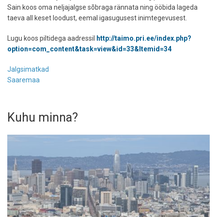
Sain koos oma neljajalgse sõbraga rännata ning ööbida lageda
taeva all keset loodust, eemal igasugusest inimtegevusest.
Lugu koos piltidega aadressil
http://taimo.pri.ee/index.php?
option=com_content&task=view&id=33&Itemid=34
Jalgsimatkad
Saaremaa
Kuhu minna?