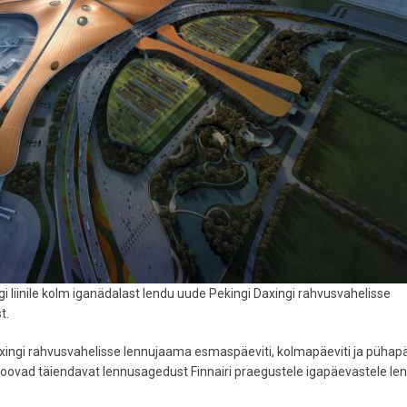
gi liinile kolm iganädalast lendu uude Pekingi Daxingi rahvusvahelisse
t.
axingi rahvusvahelisse lennujaama esmaspäeviti, kolmapäeviti ja pühapä
toovad täiendavat lennusagedust Finnairi praegustele igapäevastele le