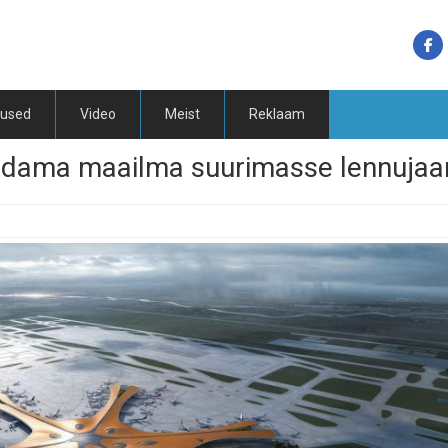
tused
Video
Meist
Reklaam
lendama maailma suurimasse lennuja