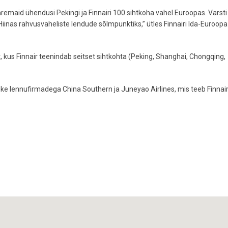
remaid ühendusi Pekingi ja Finnairi 100 sihtkoha vahel Euroopas. Varsti
inas rahvusvaheliste lendude sõlmpunktiks,” ütles Finnairi Ida-Euroopa
 kus Finnair teenindab seitset sihtkohta (Peking, Shanghai, Chongqing,
ike lennufirmadega China Southern ja Juneyao Airlines, mis teeb Finnair