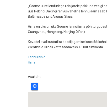
„Saame uute lendudega reisijatele pakkuda veelgi pa
uus Pekingi Daxingi rahvusvaheline lennujaam saab Hi
Baltimaade juht Arunas Skuja.
Hiina on üks on üks Soome lennufirma põhiturgudest,
Guangzhou, Hongkong, Nanjing, Xi’an).
Kevadel avalikustati ka koodijagamise koostöö kohal
klientidele Hiinas kättesaadavaks 13 uut sihtkohta.
Lennureisid
Hiina
Asukoht