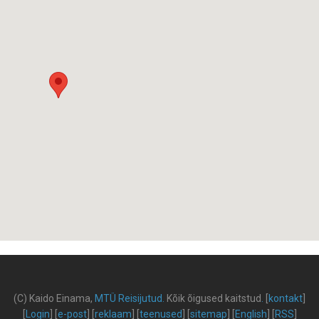
(C) Kaido Einama,
MTÜ Reisijutud
.
Kõik õigused kaitstud
.
[
kontakt
]
[
Login
] [
e-post
] [
reklaam
] [
teenused
] [
sitemap
] [
English
] [
RSS
]