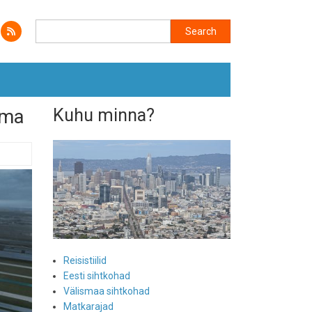
Search
Search
ama
Kuhu minna?
Reisistiilid
Eesti sihtkohad
Välismaa sihtkohad
Matkarajad