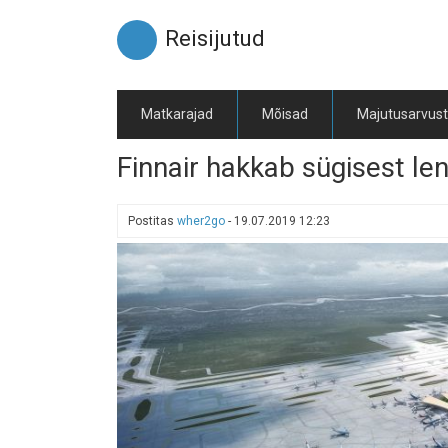
Liigu
edasi
Reisijutud
põhisisu
juurde
Matkarajad
Mõisad
Majutusarvus
Finnair hakkab sügisest 
Postitas
wher2go
-
19.07.2019 12:23