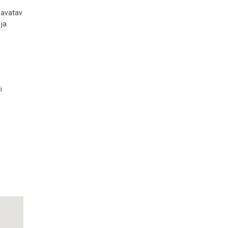
 avatav
 ja
i