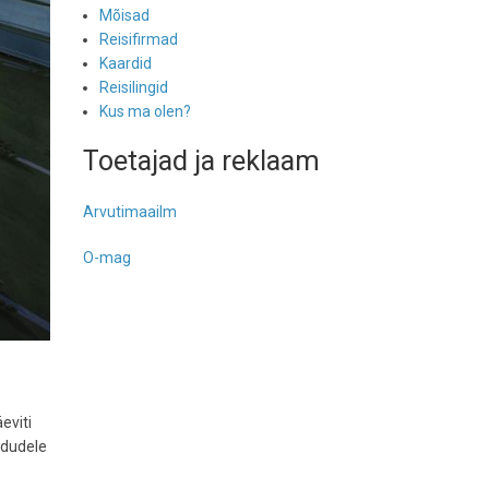
Mõisad
Reisifirmad
Kaardid
Reisilingid
Kus ma olen?
Toetajad ja reklaam
Arvutimaailm
O-mag
eviti
ndudele