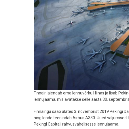
Finnair laiendab oma lennuvõrku Hiinas ja lisab Pekin
lennujaama, mis avatakse selle aasta 30. septembris
Finnairiga saab alates 3. novembrist 2019 Pekingi D
ning lende teenindab Airbus A330. Uued väljumised 
Pekingi Capitali rahvusvahelisesse lennujaama.