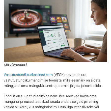
7
uut
tulijat
ja
soliidsed
eriauhinnad
(Sisuturundus)
Vastutustundlikudkasiinod.com
(VEOK) tutvustab uut
vastutustundliku mängimise tööriista, mille eesmärk on aidata
mängijatel oma mängukäitumist paremini jälgida ja kontrollida.
Tööriist on suunatud eelkõige neile, kes soovivad hoida oma
mänguharjumused teadlikud, seada endale selgeid piire ning
vältida olukordi, kus mängimine muutub liiga intensiivseks või