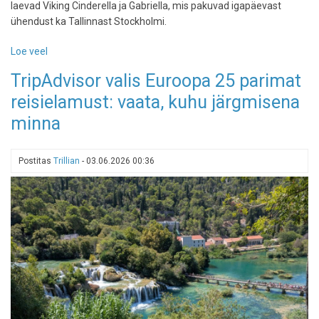
laevad Viking Cinderella ja Gabriella, mis pakuvad igapäevast
ühendust ka Tallinnast Stockholmi.
Loe veel
-
Viking
TripAdvisor valis Euroopa 25 parimat
Line
reisielamust: vaata, kuhu järgmisena
tihendab
suvel
minna
Tallinna–
Helsingi
liini
Postitas
Trillian
-
03.06.2026 00:36
graafikut:
Tallinnast
saab
taas
iga
päev
ka
Stockholmi