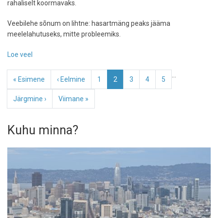
rahaliselt koormavaks.
Veebilehe sõnum on lihtne: hasartmäng peaks jääma
meelelahutuseks, mitte probleemiks.
Loe veel
-
Vastutustundliku
Pagination
…
mängimise
Esimene
« Esimene
Eelmine
‹ Eelmine
Page
1
Eesolev
2
Page
3
Page
4
Page
5
tööriist
leht
leht
leht
aitab
Järgmine
Järgmine ›
Viimane
Viimane »
online
leht
leht
kasiinodes
Kuhu minna?
mängimist
paremini
kontrolli
all
hoida