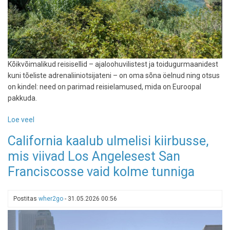
Kõikvõimalikud reisisellid – ajaloohuvilistest ja toidugurmaanidest
kuni tõeliste adrenaliiniotsijateni – on oma sõna öelnud ning otsus
on kindel: need on parimad reisielamused, mida on Euroopal
pakkuda.
Loe veel
-
TripAdvisor
California kaalub ulmelisi kiirbusse,
valis
mis viivad Los Angelesest San
Euroopa
25
Franciscosse vaid kolme tunniga
parimat
reisielamust:
vaata,
Postitas
wher2go
-
31.05.2026 00:56
kuhu
järgmisena