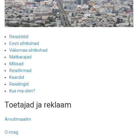
Reisistiilid
Eesti sihtkohad
Välismaa sihtkohad
Matkarajad
Mõisad
Reisifirmad
Kaardid
Reisilingid
Kus ma olen?
Toetajad ja reklaam
Arvutimaailm
O-mag