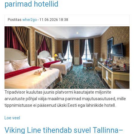
parimad hotellid
püstitas
mais
reisijate
Postitas
wher2go
-
11.06.2026 18:38
kõigi
aegade
rekordi
Tripadvisor kuulutas juunis platvormi kasutajate miljonite
arvustuste põhjal välja maailma parimad majutusasutused, mille
tippnimistusse ei pääsenud ükski Eesti ega lähiriikide hotell.
Loe veel
-
Tripadvisor
Viking Line tihendab suvel Tallinna–
valis