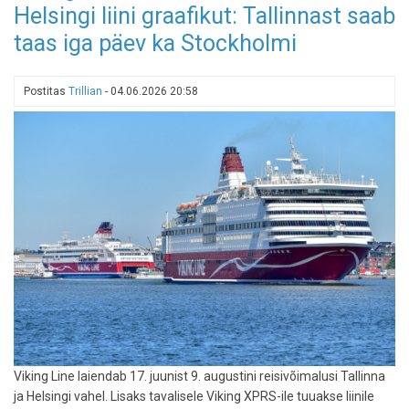
Helsingi liini graafikut: Tallinnast saab
välja
maailma
taas iga päev ka Stockholmi
parimad
hotellid
Postitas
Trillian
-
04.06.2026 20:58
Viking Line laiendab 17. juunist 9. augustini reisivõimalusi Tallinna
ja Helsingi vahel. Lisaks tavalisele Viking XPRS-ile tuuakse liinile