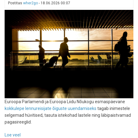
Postitas
wher2go
-
18.06.2026 00:07
Euroopa Parlamendi ja Euroopa Liidu Nõukogu esmaspäevane
kokkulepe lennureisijate õiguste uuendamiseks
tagab inimestele
selgemad hüvitised, tasuta istekohad lastele ning läbipaistvamad
pagasireeglid.
Loe veel
-