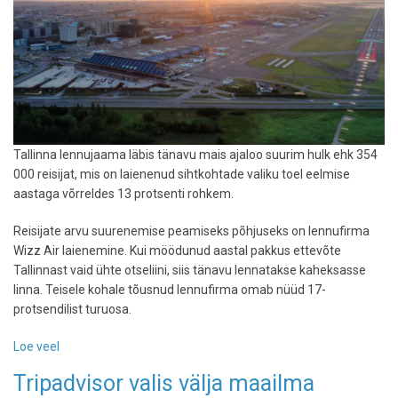
Tallinna lennujaama läbis tänavu mais ajaloo suurim hulk ehk 354
000 reisijat, mis on laienenud sihtkohtade valiku toel eelmise
aastaga võrreldes 13 protsenti rohkem.
Reisijate arvu suurenemise peamiseks põhjuseks on lennufirma
Wizz Air laienemine. Kui möödunud aastal pakkus ettevõte
Tallinnast vaid ühte otseliini, siis tänavu lennatakse kaheksasse
linna. Teisele kohale tõusnud lennufirma omab nüüd 17-
protsendilist turuosa.
Loe veel
-
Tallinna
Tripadvisor valis välja maailma
lennujaam