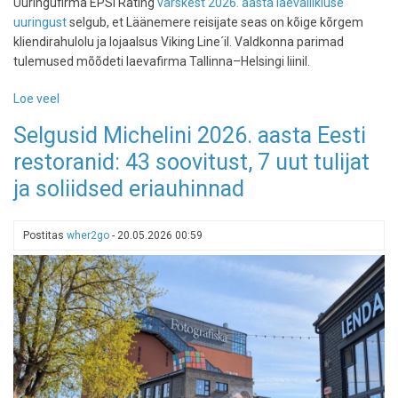
Uuringufirma EPSI Rating
värskest 2026. aasta laevaliikluse
uuringust
selgub, et Läänemere reisijate seas on kõige kõrgem
kliendirahulolu ja lojaalsus Viking Line´il. Valdkonna parimad
tulemused mõõdeti laevafirma Tallinna–Helsingi liinil.
Loe veel
-
Uuring:
Selgusid Michelini 2026. aasta Eesti
Tallinna–
restoranid: 43 soovitust, 7 uut tulijat
Helsingi
laevaliinide
ja soliidsed eriauhinnad
kõrgeima
kliendirahulolu
saavutas
Postitas
wher2go
-
20.05.2026 00:59
Viking
Line