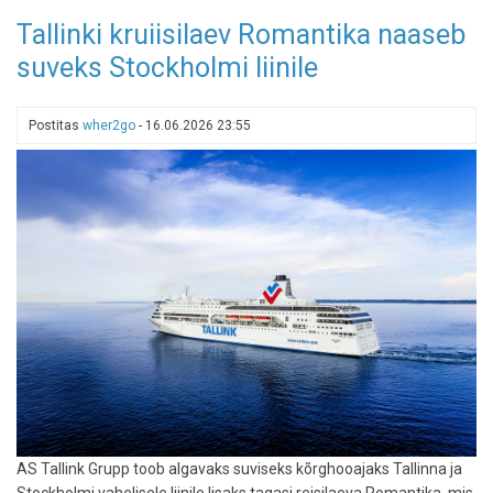
Uus
Tallinki kruiisilaev Romantika naaseb
EL-
suveks Stockholmi liinile
i
kokkulepe
tugevdab
Postitas
wher2go
-
16.06.2026 23:55
oluliselt
lennureisijate
õigusi
AS Tallink Grupp toob algavaks suviseks kõrghooajaks Tallinna ja
Stockholmi vahelisele liinile lisaks tagasi reisilaeva Romantika, mis