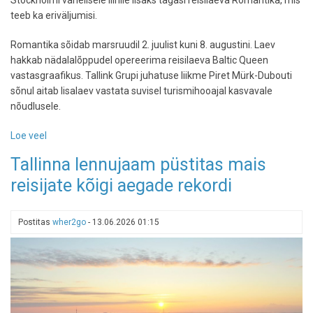
teeb ka eriväljumisi.
Romantika sõidab marsruudil 2. juulist kuni 8. augustini. Laev
hakkab nädalalõppudel opereerima reisilaeva Baltic Queen
vastasgraafikus. Tallink Grupi juhatuse liikme Piret Mürk-Dubouti
sõnul aitab lisalaev vastata suvisel turismihooajal kasvavale
nõudlusele.
Loe veel
-
Tallinki
Tallinna lennujaam püstitas mais
kruiisilaev
reisijate kõigi aegade rekordi
Romantika
naaseb
suveks
Postitas
wher2go
-
13.06.2026 01:15
Stockholmi
liinile