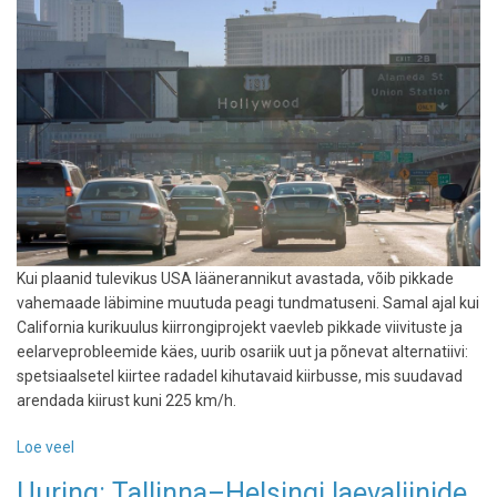
minna
Kui plaanid tulevikus USA läänerannikut avastada, võib pikkade
vahemaade läbimine muutuda peagi tundmatuseni. Samal ajal kui
California kurikuulus kiirrongiprojekt vaevleb pikkade viivituste ja
eelarveprobleemide käes, uurib osariik uut ja põnevat alternatiivi:
spetsiaalsetel kiirtee radadel kihutavaid kiirbusse, mis suudavad
arendada kiirust kuni 225 km/h.
Loe veel
-
California
Uuring: Tallinna–Helsingi laevaliinide
kaalub