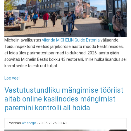
Michelin avalikustas
viienda MICHELIN Guide Estonia
väljaande.
Toiduinspektorid veetsid järjekordse aasta mööda Eestit reisides,
et leida üles parimatest parimad toidukohad. 2026. aasta giidis
soovitab Michelin Eestis kokku 43 restorani, mille hulka lisandus sel
korral seitse täiesti uut tulijat.
Loe veel
-
Selgusid
Vastutustundliku mängimise tööriist
Michelini
aitab online kasiinodes mängimist
2026.
aasta
paremini kontrolli all hoida
Eesti
restoranid:
43
Postitas
wher2go
-
20.05.2026 00:40
soovitust,