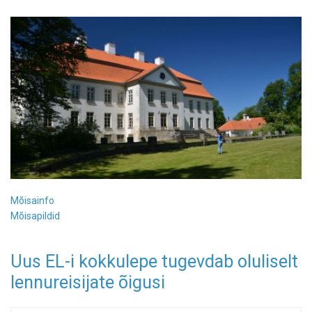
Mõisainfo
Mõisapildid
Uus EL-i kokkulepe tugevdab oluliselt
lennureisijate õigusi