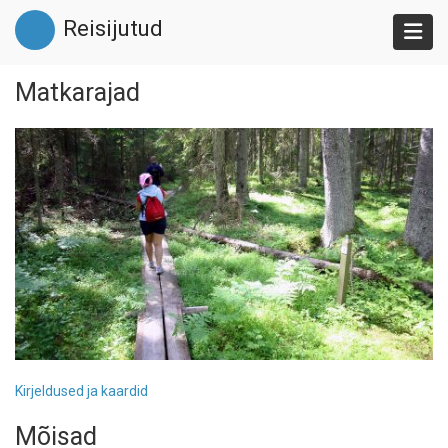
Liigu
Reisijutud
edasi
põhisisu
juurde
Matkarajad
Kirjeldused ja kaardid
Mõisad