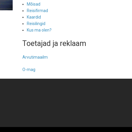
Mõisad
Reisifirmad
Kaardid
Reisilingid
Kus ma olen?
Toetajad ja reklaam
Arvutimaailm
O-mag