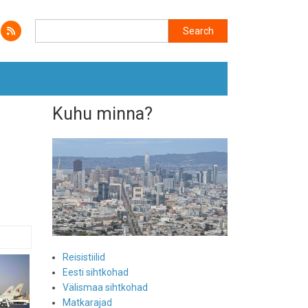
Search
Search
Kuhu minna?
Reisistiilid
Eesti sihtkohad
Välismaa sihtkohad
Matkarajad