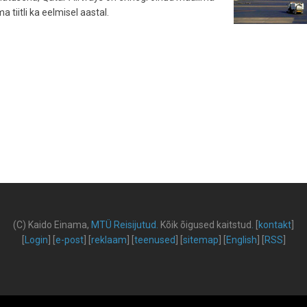
tiitli ka eelmisel aastal.
(C) Kaido Einama,
MTÜ Reisijutud
.
Kõik õigused kaitstud
.
[
kontakt
]
[
Login
] [
e-post
] [
reklaam
] [
teenused
] [
sitemap
] [
English
] [
RSS
]