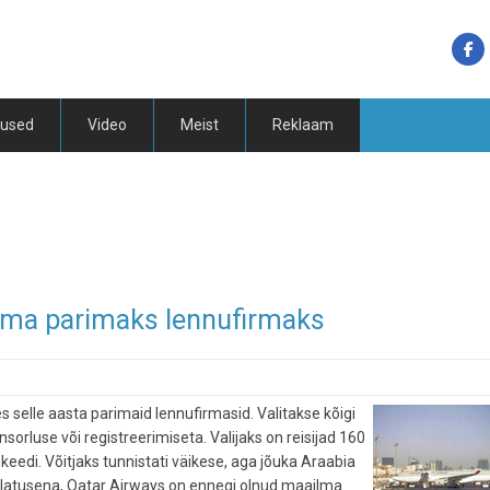
tused
Video
Meist
Reklaam
ailma parimaks lennufirmaks
 selle aasta parimaid lennufirmasid. Valitakse kõigi
orluse või registreerimiseta. Valijaks on reisijad 160
nkeedi. Võitjaks tunnistati väikese, aga jõuka Araabia
 üllatusena, Qatar Airways on ennegi olnud maailma