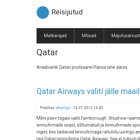
Liigu
edasi
Reisijutud
põhisisu
juurde
Matkarajad
Mõisad
Majutusarvus
Qatar
Araabiariik Qatari poolsaarel Pärsia lahe ääres.
Qatar Airways valiti jälle ma
Postitas
wher2go
-
15.07.2012 16:42
Mõni päev tagasi valiti Farnborough´ õhushow raames
lennufirmade seast, sõltumatult ja lennufirmade spons
riigist, kes täidavad lennufirmaga rahulolu uuringu a
riigi Qatari lennufirma Qatar Airways. See ei tulnud