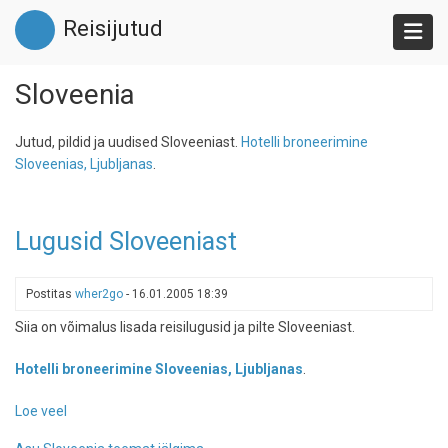
Liigu
Reisijutud
edasi
põhisisu
juurde
Sloveenia
Jutud, pildid ja uudised Sloveeniast.
Hotelli broneerimine
Sloveenias, Ljubljanas
.
Lugusid Sloveeniast
Postitas
wher2go
-
16.01.2005 18:39
Siia on võimalus lisada reisilugusid ja pilte Sloveeniast.
Hotelli broneerimine Sloveenias, Ljubljanas
.
Loe veel
-
Lugusid