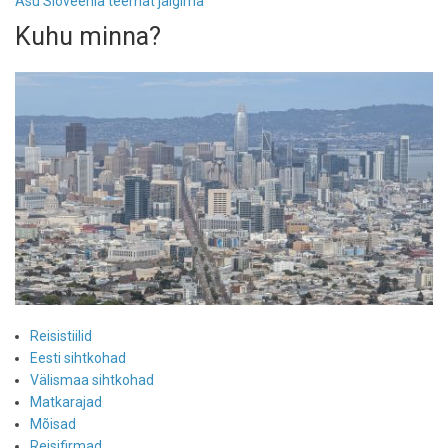
Asu Sloveenia teemat jälgima
Sloveeniast
Kuhu minna?
Reisistiilid
Eesti sihtkohad
Välismaa sihtkohad
Matkarajad
Mõisad
Reisifirmad