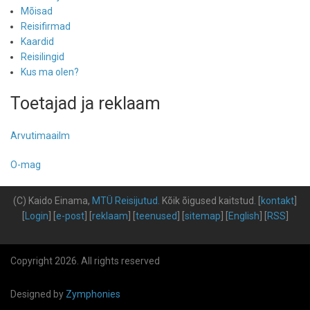
Mõisad
Reisifirmad
Kaardid
Reisilingid
Kus ma olen?
Toetajad ja reklaam
Arvutimaailm
O-mag
(C) Kaido Einama,
MTÜ Reisijutud
.
Kõik õigused kaitstud
.
[
kontakt
]
[
Login
] [
e-post
] [
reklaam
] [
teenused
] [
sitemap
] [
English
] [
RSS
]
Copyright 2026. All rights reserved
Designed by
Zymphonies