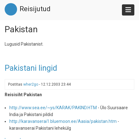
Liigu
Reisijutud
edasi
põhisisu
juurde
Pakistan
Lugusid Pakistanist.
Pakistani lingid
Postitas
wher2go
-
12.12.2003 23:44
Reisisiht Pakistan
http://www.sea.ee/~ys/KARAK/PAKIND.HTM
- Ülo Suursaare
India ja Pakistani pildid
http://karavanserai1.bluemoon.ee/Aasia/pakistan.htm
-
karavanserai Pakistani lehekülg