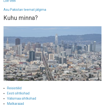
Loe veel
-
Pakistani
Asu Pakistan teemat jälgima
lingid
Kuhu minna?
Reisistiilid
Eesti sihtkohad
Välismaa sihtkohad
Matkarajad