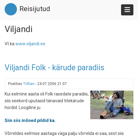
Liigu
Reisijutud
edasi
põhisisu
juurde
Viljandi
Vt ka
www.viljandi.ee
.
Viljandi Folk - kärude paradiis
Postitas
Trillian
-
24.07.2006 21:07
Kui eelmine aasta oli Folk rasedate paradiis,
siis seekord uputasid tänavaid titekärude
hordid. Loogiline ju.
Siin siis mõned pildid ka.
Võrreldes eelmise aastaga väga palju võrrelda ei saa, sest siis