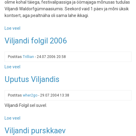
olime kohal täiega, festivalipassiga ja öömajaga mõnusas tudulas
Viljandi Waldorfgümnaasiumis. Seekord vaid 1 päev ja mõni üksik
kontsert, aga pealtnäha oli sama lahe ikkagi.
Loe veel
-
Viljandi
Viljandi folgil 2006
Folk
-
kärude
Postitas
Trillian
-
24.07.2006 20:58
paradiis
Loe veel
-
Viljandi
Uputus Viljandis
folgil
2006
Postitas
wher2go
-
29.07.2004 13:38
Viljandi Folgil sel suvel.
Loe veel
-
Uputus
Viljandi purskkaev
Viljandis