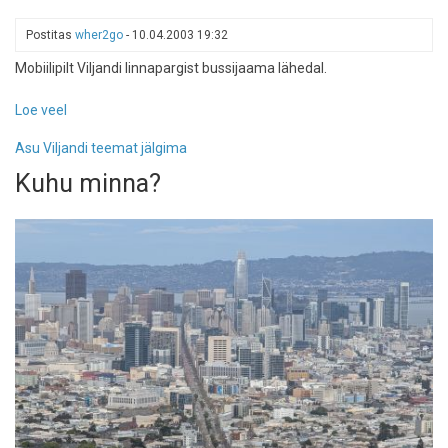
Postitas
wher2go
-
10.04.2003 19:32
Mobiilipilt Viljandi linnapargist bussijaama lähedal.
Loe veel
-
Viljandi
Asu Viljandi teemat jälgima
purskkaev
Kuhu minna?