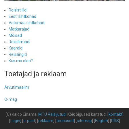
Reisistiilid
Eesti sihtkohad
Välismaa sihtkohad
Matkarajad
Mõisad
Reisifirmad
Kaardid
Reisilingid
Kus ma olen?
Toetajad ja reklaam
Arvutimaailm
O-mag
(C) Kaido Einama,
MTÜ Reisijutud
.
Kõik õigused kaitstud
.
[
kontakt
]
[
Login
] [
e-post
] [
reklaam
] [
teenused
] [
sitemap
] [
English
] [
RSS
]