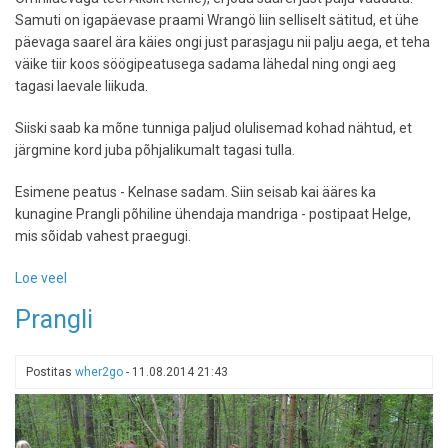
Samuti on igapäevase praami Wrangö liin selliselt sätitud, et ühe
päevaga saarel ära käies ongi just parasjagu nii palju aega, et teha
väike tiir koos söögipeatusega sadama lähedal ning ongi aeg
tagasi laevale liikuda.
Siiski saab ka mõne tunniga paljud olulisemad kohad nähtud, et
järgmine kord juba põhjalikumalt tagasi tulla.
Esimene peatus - Kelnase sadam. Siin seisab kai ääres ka
kunagine Prangli põhiline ühendaja mandriga - postipaat Helge,
mis sõidab vahest praegugi.
Loe veel
-
Prangli
Prangli
mõne
tunniga
-
Postitas
wher2go
-
11.08.2014 21:43
kiire
matkateekond
saarel