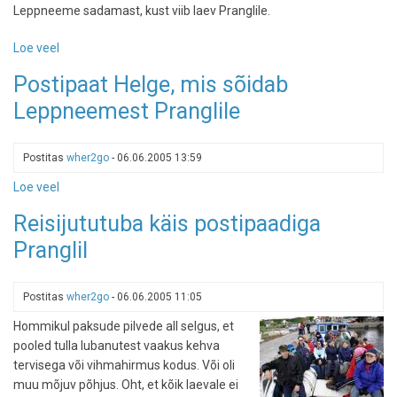
Leppneeme sadamast, kust viib laev Pranglile.
Loe veel
-
Matkateekond
Postipaat Helge, mis sõidab
Pranglil
Leppneemest Pranglile
Postitas
wher2go
-
06.06.2005 13:59
Loe veel
-
Postipaat
Reisijututuba käis postipaadiga
Helge,
Pranglil
mis
sõidab
Leppneemest
Postitas
wher2go
-
06.06.2005 11:05
Pranglile
Hommikul paksude pilvede all selgus, et
pooled tulla lubanutest vaakus kehva
tervisega või vihmahirmus kodus. Või oli
muu mõjuv põhjus. Oht, et kõik laevale ei