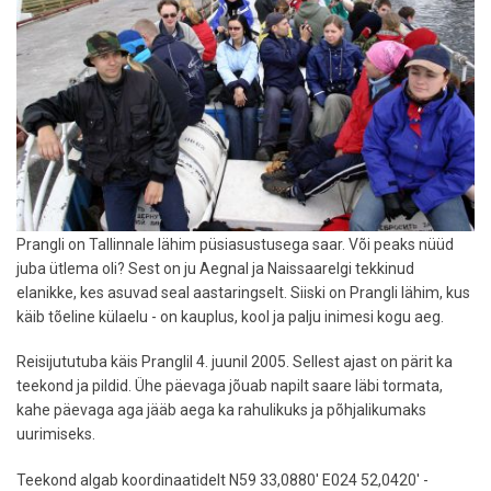
Prangli on Tallinnale lähim püsiasustusega saar. Või peaks nüüd
juba ütlema oli? Sest on ju Aegnal ja Naissaarelgi tekkinud
elanikke, kes asuvad seal aastaringselt. Siiski on Prangli lähim, kus
käib tõeline külaelu - on kauplus, kool ja palju inimesi kogu aeg.
Reisijututuba käis Pranglil 4. juunil 2005. Sellest ajast on pärit ka
teekond ja pildid. Ühe päevaga jõuab napilt saare läbi tormata,
kahe päevaga aga jääb aega ka rahulikuks ja põhjalikumaks
uurimiseks.
Teekond algab koordinaatidelt N59 33,0880' E024 52,0420' -