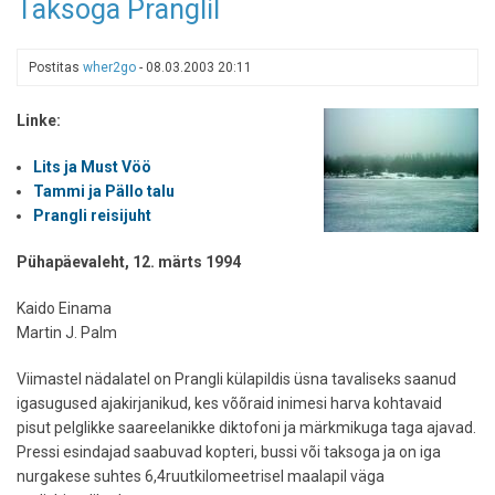
Taksoga Pranglil
kirik
Postitas
wher2go
-
08.03.2003 20:11
Linke:
Lits ja Must Vöö
Tammi ja Pällo talu
Prangli reisijuht
Pühapäevaleht, 12. märts 1994
Kaido Einama
Martin J. Palm
Viimastel nädalatel on Prangli külapildis üsna tavaliseks saanud
igasugused ajakirjanikud, kes võõraid inimesi harva kohtavaid
pisut pelglikke saareelanikke diktofoni ja märkmikuga taga ajavad.
Pressi esindajad saabuvad kopteri, bussi või taksoga ja on iga
nurgakese suhtes 6,4ruutkilomeetrisel maalapil väga