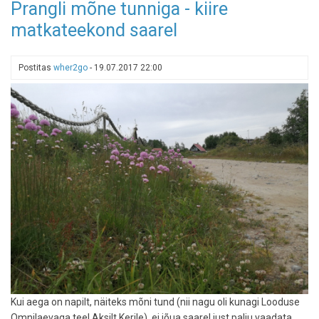
Prangli mõne tunniga - kiire
Pranglilt:
matkateekond saarel
saar
alati
on
Postitas
wher2go
-
19.07.2017 22:00
hea
valik.
Jäätma
turismitalu
Kui aega on napilt, näiteks mõni tund (nii nagu oli kunagi Looduse
Omnilaevaga teel Aksilt Kerile), ei jõua saarel just palju vaadata.