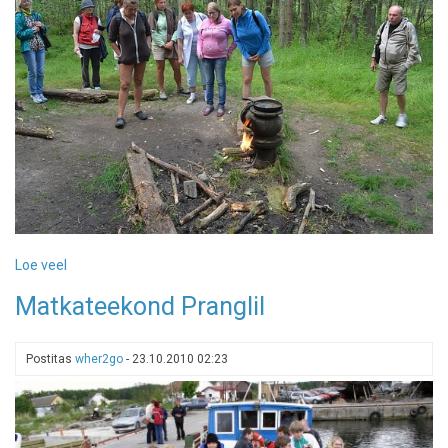
Loe veel
-
Prangli
Matkateekond Pranglil
Postitas
wher2go
-
23.10.2010 02:23