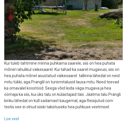
Kui tuleb tahtmine minna puhkama saarele, siis on hea puhata
mõnel rahulikul väikesaarel. Kui tahad ka saarel mugavusi, siis on
hea puhata mõnel asustatud väikesaarel. tallinna lähedal on neid
mitu tükki, aga Pranglil on turismitalusid lausa mitu. Need teevad
ka omavalel koostööd. Seega võid leida väga mugava ja hea
öömaja ka siis, kui üks talu on külastajaid täis. Jäätma talu Prangli
kiriku lähedal on küll sadamast kaugemal, aga Reisijutud.com
testis see ei olnud siiski takistuseks hea puhkuse veetmisel.
Loe veel
-
Majutusarvustus