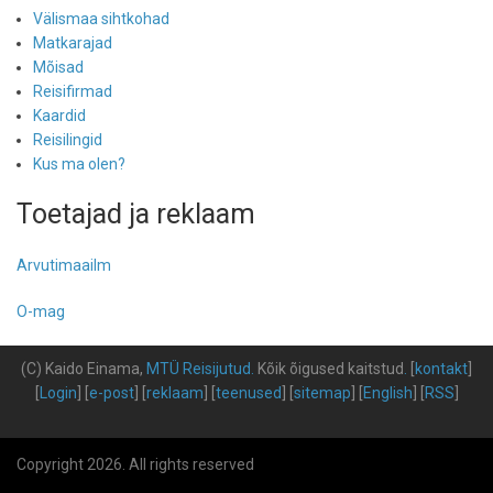
Välismaa sihtkohad
Matkarajad
Mõisad
Reisifirmad
Kaardid
Reisilingid
Kus ma olen?
Toetajad ja reklaam
Arvutimaailm
O-mag
(C) Kaido Einama,
MTÜ Reisijutud
.
Kõik õigused kaitstud
.
[
kontakt
]
[
Login
] [
e-post
] [
reklaam
] [
teenused
] [
sitemap
] [
English
] [
RSS
]
Copyright 2026. All rights reserved