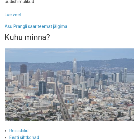
uudishimulikud.
Loe veel
-
Taksoga
Asu Prangli saar teemat jälgima
Pranglil
Kuhu minna?
Reisistiilid
Eesti sihtkohad