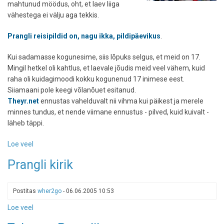
mahtunud möödus, oht, et laev liiga
vähestega ei välju aga tekkis.
Prangli reisipildid on, nagu ikka, pildipäevikus
.
Kui sadamasse kogunesime, siis lõpuks selgus, et meid on 17.
Mingil hetkel oli kahtlus, et laevale jõudis meid veel vähem, kuid
raha oli kuidagimoodi kokku kogunenud 17 inimese eest.
Siiamaani pole keegi võlanõuet esitanud.
Theyr.net
ennustas vahelduvalt nii vihma kui päikest ja merele
minnes tundus, et nende viimane ennustus - pilved, kuid kuivalt -
läheb täppi.
Loe veel
-
Reisijututuba
Prangli kirik
käis
postipaadiga
Pranglil
Postitas
wher2go
-
06.06.2005 10:53
Loe veel
-
Prangli