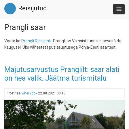
Liigu
Reisijutud
edasi
põhisisu
juurde
Prangli saar
Vaata ka
Prangli Reisijuhti
. Prangli on Viimsist tunnise laevasõidu
kaugusel. Üks vähestest püsiasustusega Põhja-Eesti saartest.
Majutusarvustus Pranglilt: saar alati
on hea valik. Jäätma turismitalu
Postitas
wher2go
-
22.08.2021 00:18