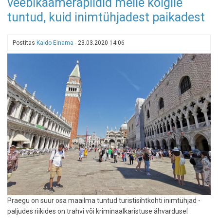
veebikaamerapildid meile kõigile
Madridi
rannaelu
tuntud, kuid inimtühjadest paikadest
uue
tehislaguuniga
Postitas
Kaido Einama
-
23.03.2020 14:06
Praegu on suur osa maailma tuntud turistisihtkohti inimtühjad -
paljudes riikides on trahvi või kriminaalkaristuse ähvardusel