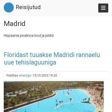
Liigu
Reisijutud
edasi
põhisisu
juurde
Madrid
Hispaania pealinna lood ja pildid.
Floridast tuuakse Madridi rannaelu
uue tehislaguuniga
Postitas
wher2go
-
10.10.2022 19:20