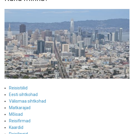
Reisistiilid
Eesti sihtkohad
Välismaa sihtkohad
Matkarajad
Mõisad
Reisifirmad
Kaardid