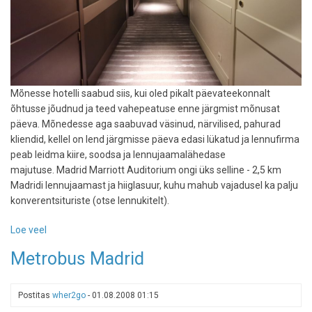
Mõnesse hotelli saabud siis, kui oled pikalt päevateekonnalt
õhtusse jõudnud ja teed vahepeatuse enne järgmist mõnusat
päeva. Mõnedesse aga saabuvad väsinud, närvilised, pahurad
kliendid, kellel on lend järgmisse päeva edasi lükatud ja lennufirma
peab leidma kiire, soodsa ja lennujaamalähedase
majutuse. Madrid Marriott Auditorium ongi üks selline - 2,5 km
Madridi lennujaamast ja hiiglasuur, kuhu mahub vajadusel ka palju
konverentsituriste (otse lennukitelt).
Loe veel
-
Madrid
Metrobus Madrid
Marriott
Auditorium
-
Postitas
wher2go
-
01.08.2008 01:15
hotell,