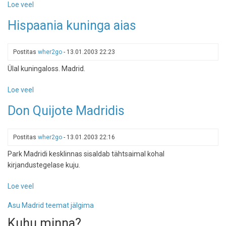
Loe veel
-
kuhu
Metrobus
satud
Hispaania kuninga aias
Madrid
siis,
kui
lend
Postitas
wher2go
-
13.01.2003 22:23
jääb
Ülal kuningaloss. Madrid.
ära
Loe veel
-
Hispaania
Don Quijote Madridis
kuninga
aias
Postitas
wher2go
-
13.01.2003 22:16
Park Madridi kesklinnas sisaldab tähtsaimal kohal
kirjandustegelase kuju.
Loe veel
-
Don
Asu Madrid teemat jälgima
Quijote
Madridis
Kuhu minna?