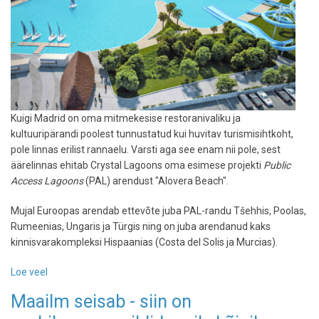
Kuigi Madrid on oma mitmekesise restoranivaliku ja
kultuuripärandi poolest tunnustatud kui huvitav turismisihtkoht,
pole linnas erilist rannaelu. Varsti aga see enam nii pole, sest
äärelinnas ehitab Crystal Lagoons oma esimese projekti
Public
Access Lagoons
(PAL) arendust "Alovera Beach".
Mujal Euroopas arendab ettevõte juba PAL-randu Tšehhis, Poolas,
Rumeenias, Ungaris ja Türgis ning on juba arendanud kaks
kinnisvarakompleksi Hispaanias (Costa del Solis ja Murcias).
Loe veel
-
Floridast
Maailm seisab - siin on
tuuakse