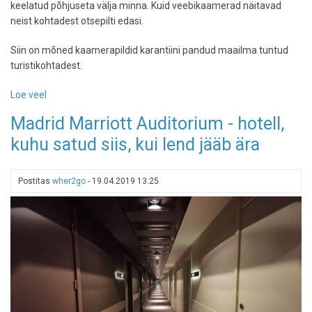
keelatud põhjuseta välja minna. Kuid veebikaamerad näitavad
neist kohtadest otsepilti edasi.
Siin on mõned kaamerapildid karantiini pandud maailma tuntud
turistikohtadest.
Loe veel
-
Maailm
Madrid Marriott Auditorium - hotell,
seisab
kuhu satud siis, kui lend jääb ära
-
siin
on
Postitas
wher2go
-
19.04.2019 13:25
veebikaamerapildid
meile
kõigile
tuntud,
kuid
inimtühjadest
paikadest