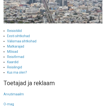
Reisistiilid
Eesti sihtkohad
Välismaa sihtkohad
Matkarajad
Mõisad
Reisifirmad
Kaardid
Reisilingid
Kus ma olen?
Toetajad ja reklaam
Arvutimaailm
O-mag