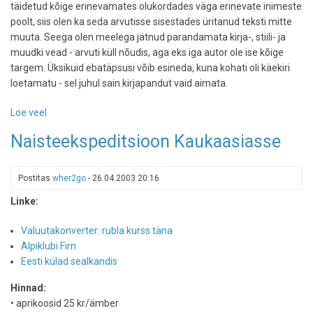
täidetud kõige erinevamates olukordades väga erinevate inimeste
poolt, siis olen ka seda arvutisse sisestades üritanud teksti mitte
muuta. Seega olen meelega jätnud parandamata kirja-, stiili- ja
muudki vead - arvuti küll nõudis, aga eks iga autor ole ise kõige
targem. Üksikuid ebatäpsusi võib esineda, kuna kohati oli käekiri
loetamatu - sel juhul sain kirjapandut vaid aimata.
Loe veel
-
Matk
Naisteekspeditsioon Kaukaasiasse
Kaukaasiasse
Postitas
wher2go
-
26.04.2003 20:16
Linke:
Valuutakonverter: rubla kurss täna
Alpiklubi Firn
Eesti külad sealkandis
Hinnad:
• aprikoosid 25 kr/ämber