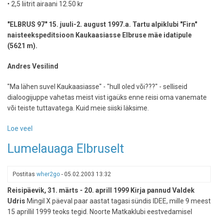
• 2,5 liitrit airaani 12.50 kr
"ELBRUS 97" 15. juuli-2. august 1997.a. Tartu alpiklubi "Firn"
naisteekspeditsioon Kaukaasiasse Elbruse mäe idatipule
(5621 m).
Andres Vesilind
"Ma lähen suvel Kaukaasiasse" - "hull oled või???" - selliseid
dialoogijuppe vahetas meist vist igaüks enne reisi oma vanemate
või teiste tuttavatega. Kuid meie siiski läksime.
Loe veel
-
Naisteekspeditsioon
Lumelauaga Elbruselt
Kaukaasiasse
Postitas
wher2go
-
05.02.2003 13:32
Reisipäevik, 31. märts - 20. aprill 1999 Kirja pannud Valdek
Udris
Mingil X päeval paar aastat tagasi sündis IDEE, mille 9 meest
15 aprillil 1999 teoks tegid. Noorte Matkaklubi eestvedamisel