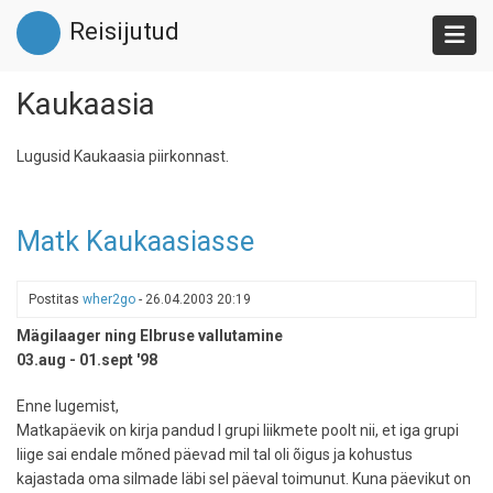
Liigu
Reisijutud
edasi
põhisisu
juurde
Kaukaasia
Lugusid Kaukaasia piirkonnast.
Matk Kaukaasiasse
Postitas
wher2go
-
26.04.2003 20:19
Mägilaager ning Elbruse vallutamine
03.aug - 01.sept '98
Enne lugemist,
Matkapäevik on kirja pandud I grupi liikmete poolt nii, et iga grupi
liige sai endale mõned päevad mil tal oli õigus ja kohustus
kajastada oma silmade läbi sel päeval toimunut. Kuna päevikut on