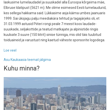
laskusime lumelaudadel ja suuskadel alla Euroopa kõrgeima mäe,
Elbruse Idatipust (5621 m). Me olime esimesed Eesti lumelaudurid,
kes sellega hakkama said. Lükkasime asja käima umbes jaanuaris
1999. Sai üksjagu palju meediakära tehtud ja tagajärjeks oli, et
31.03.1999 astusid Piiteri rongi peale 7 meest koos laudade-
suuskade, seljakottide ja teatud matkajate ja alpinistide ringis
kuulsate 3 suure (150 liitrit) sinise tünniga, mis olid täis tuubitud
toiduaineid ja varustust ning kaetud väheste sponsorite logodega.
Loe veel
-
Lumelauaga
Asu Kaukaasia teemat jälgima
Elbruselt
Kuhu minna?