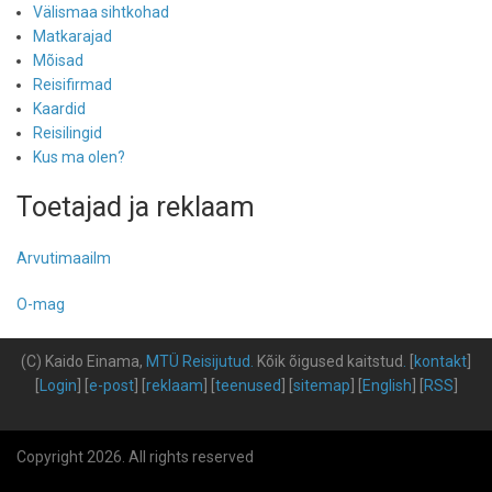
Välismaa sihtkohad
Matkarajad
Mõisad
Reisifirmad
Kaardid
Reisilingid
Kus ma olen?
Toetajad ja reklaam
Arvutimaailm
O-mag
(C) Kaido Einama,
MTÜ Reisijutud
.
Kõik õigused kaitstud
.
[
kontakt
]
[
Login
] [
e-post
] [
reklaam
] [
teenused
] [
sitemap
] [
English
] [
RSS
]
Copyright 2026. All rights reserved