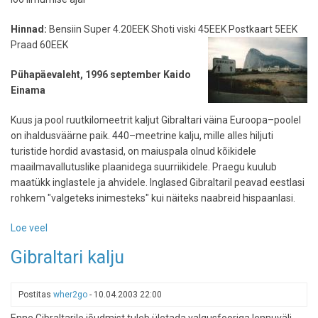
Hinnad:
Bensiin Super 4.20EEK Shoti viski 45EEK Postkaart 5EEK
Praad 60EEK
Pühapäevaleht, 1996 september Kaido
Einama
Kuus ja pool ruutkilomeetrit kaljut Gibraltari väina Euroopa–poolel
on ihaldusväärne paik. 440–meetrine kalju, mille alles hiljuti
turistide hordid avastasid, on maiuspala olnud kõikidele
maailmavallutuslike plaanidega suurriikidele. Praegu kuulub
maatükk inglastele ja ahvidele. Inglased Gibraltaril peavad eestlasi
rohkem "valgeteks inimesteks" kui näiteks naabreid hispaanlasi.
Loe veel
-
Ahvide
Gibraltari kalju
kalju
Gibraltar
Postitas
wher2go
-
10.04.2003 22:00