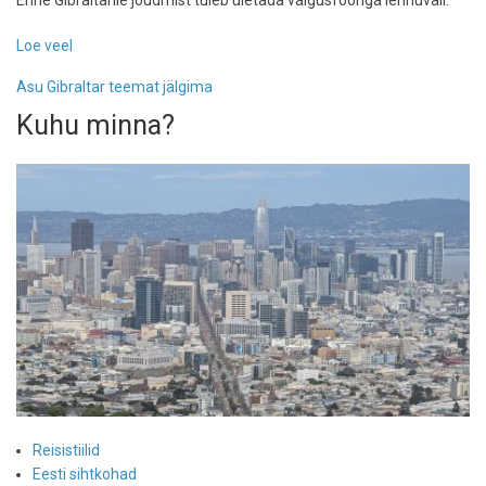
Enne Gibraltarile jõudmist tuleb ületada valgusfooriga lennuväli.
Loe veel
-
Gibraltari
Asu Gibraltar teemat jälgima
kalju
Kuhu minna?
Reisistiilid
Eesti sihtkohad