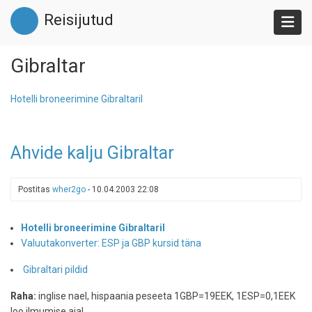
Liigu
Reisijutud
edasi
põhisisu
juurde
Gibraltar
Hotelli broneerimine Gibraltaril
Ahvide kalju Gibraltar
Postitas
wher2go
-
10.04.2003 22:08
Hotelli broneerimine Gibraltaril
Valuutakonverter: ESP ja GBP kursid täna
Gibraltari pildid
Raha:
inglise nael, hispaania peseeta 1GBP=19EEK, 1ESP=0,1EEK
loo ilmumise ajal