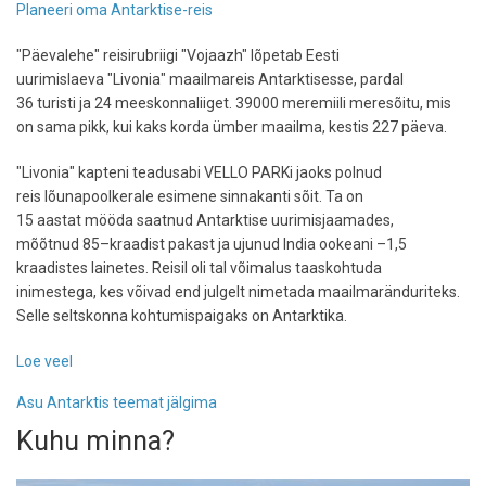
Planeeri oma Antarktise-reis
"Päevalehe" reisirubriigi "Vojaazh" lõpetab Eesti
uurimislaeva "Livonia" maailmareis Antarktisesse, pardal
36 turisti ja 24 meeskonnaliiget. 39000 meremiili meresõitu, mis
on sama pikk, kui kaks korda ümber maailma, kestis 227 päeva.
"Livonia" kapteni teadusabi VELLO PARKi jaoks polnud
reis lõunapoolkerale esimene sinnakanti sõit. Ta on
15 aastat mööda saatnud Antarktise uurimisjaamades,
mõõtnud 85–kraadist pakast ja ujunud India ookeani –1,5
kraadistes lainetes. Reisil oli tal võimalus taaskohtuda
inimestega, kes võivad end julgelt nimetada maailmaränduriteks.
Selle seltskonna kohtumispaigaks on Antarktika.
Loe veel
-
Maailmarändurid
Asu Antarktis teemat jälgima
kohtuvad
Antarktikas
Kuhu minna?