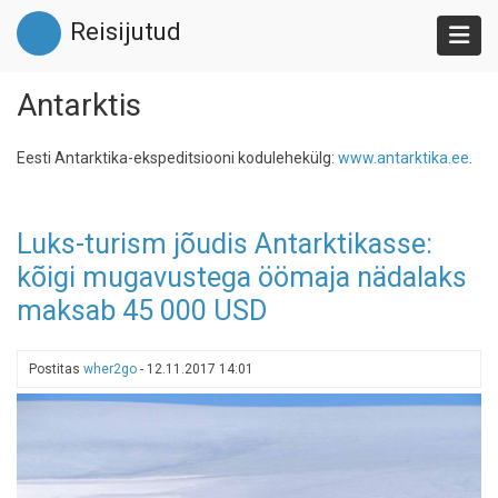
Liigu
Reisijutud
edasi
põhisisu
juurde
Antarktis
Eesti Antarktika-ekspeditsiooni kodulehekülg:
www.antarktika.ee
.
Luks-turism jõudis Antarktikasse:
kõigi mugavustega öömaja nädalaks
maksab 45 000 USD
Postitas
wher2go
-
12.11.2017 14:01