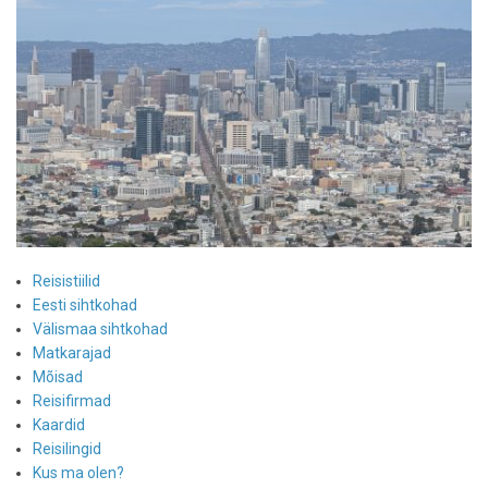
Reisistiilid
Eesti sihtkohad
Välismaa sihtkohad
Matkarajad
Mõisad
Reisifirmad
Kaardid
Reisilingid
Kus ma olen?