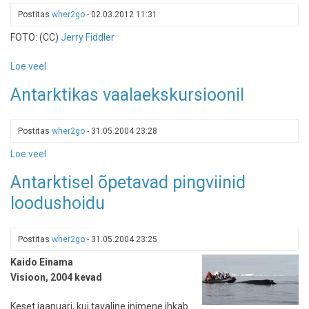
Postitas
wher2go
-
02.03.2012 11:31
FOTO: (CC)
Jerry Fiddler
Loe veel
-
Pingviinid
Antarktikas vaalaekskursioonil
Antarktikas
Postitas
wher2go
-
31.05.2004 23:28
Loe veel
-
Antarktikas
Antarktisel õpetavad pingviinid
vaalaekskursioonil
loodushoidu
Postitas
wher2go
-
31.05.2004 23:25
Kaido Einama
Visioon, 2004 kevad
Keset jaanuari, kui tavaline inimene ihkab