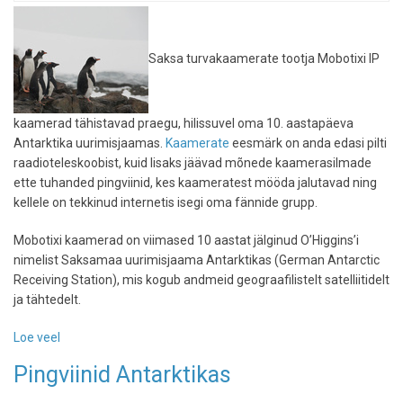
kõigi
mugavustega
öömaja
Saksa turvakaamerate tootja Mobotixi IP
nädalaks
maksab
45
000
kaamerad tähistavad praegu, hilissuvel oma 10. aastapäeva
USD
Antarktika uurimisjaamas.
Kaamerate
eesmärk on anda edasi pilti
raadioteleskoobist, kuid lisaks jäävad mõnede kaamerasilmade
ette tuhanded pingviinid, kes kaameratest mööda jalutavad ning
kellele on tekkinud internetis isegi oma fännide grupp.
Mobotixi kaamerad on viimased 10 aastat jälginud O’Higgins’i
nimelist Saksamaa uurimisjaama Antarktikas (German Antarctic
Receiving Station), mis kogub andmeid geograafilistelt satelliitidelt
ja tähtedelt.
Loe veel
-
Pingviinikaamera
Pingviinid Antarktikas
Antarktises