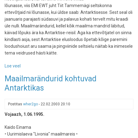
lõunasse, viis EMI EWT juht Tiit Tammemägi seltskonna
ettevõtjaid nii lõunasse, kui üldse saab: Antarktisesse. Sest seal oli
jaanuaris parajasti südasuvi ja palavus kohati tervelt mitu kraadi
üle nulli. Maailmarändurid, kellel kõik maailma mandrid läbitud,
käivad lõpuks ära ka Antarktise-reisil. Aga ka ettevõtjatel on sinna
kindlasti asja, sest Antarktise elusloodus õpetab kõige paremini
loodushoiust aru saama ja pingviinide seltsielu näitab ka inimesele
tema veidrused hästi kätte.
Loe veel
-
Antarktisel
Maailmarändurid kohtuvad
õpetavad
Antarktikas
pingviinid
loodushoidu
Postitas
wher2go
-
22.02.2003 20:10
Vojaazh, 1.06.1995.
Kaido Einama
• Uurimislaeva "Livonia" maailmareis •