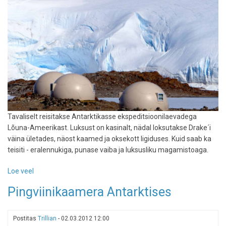
Tavaliselt reisitakse Antarktikasse ekspeditsioonilaevadega
Lõuna-Ameerikast. Luksust on kasinalt, nädal loksutakse Drake´i
väina ületades, näost kaamed ja oksekott ligiduses. Kuid saab ka
teisiti - eralennukiga, punase vaiba ja luksusliku magamistoaga.
Loe veel
-
Luks-
Pingviinikaamera Antarktises
turism
jõudis
Antarktikasse:
Postitas
Trillian
-
02.03.2012 12:00