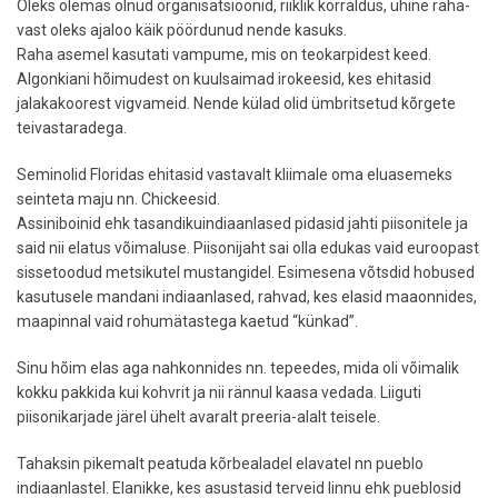
Oleks olemas olnud organisatsioonid, riiklik korraldus, ühine raha-
vast oleks ajaloo käik pöördunud nende kasuks.
Raha asemel kasutati vampume, mis on teokarpidest keed.
Algonkiani hõimudest on kuulsaimad irokeesid, kes ehitasid
jalakakoorest vigvameid. Nende külad olid ümbritsetud kõrgete
teivastaradega.
Seminolid Floridas ehitasid vastavalt kliimale oma eluasemeks
seinteta maju nn. Chickeesid.
Assiniboinid ehk tasandikuindiaanlased pidasid jahti piisonitele ja
said nii elatus võimaluse. Piisonijaht sai olla edukas vaid euroopast
sissetoodud metsikutel mustangidel. Esimesena võtsdid hobused
kasutusele mandani indiaanlased, rahvad, kes elasid maaonnides,
maapinnal vaid rohumätastega kaetud “künkad”.
Sinu hõim elas aga nahkonnides nn. tepeedes, mida oli võimalik
kokku pakkida kui kohvrit ja nii rännul kaasa vedada. Liiguti
piisonikarjade järel ühelt avaralt preeria-alalt teisele.
Tahaksin pikemalt peatuda kõrbealadel elavatel nn pueblo
indiaanlastel. Elanikke, kes asustasid terveid linnu ehk pueblosid