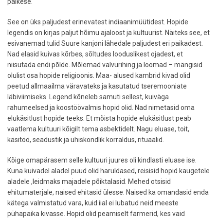
päikese.
See on üks paljudest erinevatest indiaanimüütidest. Hopide
legendis on kirjas paljut hõimu ajaloost ja kultuurist. Näiteks see, et
esivanemad tulid Suure kanjoni lähedale paljudest eri paikadest.
Nad elasid kuivas kõrbes, sõltudes looduslikest ojadest, et
niisutada endi põlde. Mõlemad valvurihing ja loomad – mängisid
olulist osa hopide religioonis. Maa- alused kambrid kivad olid
peetud allmaailma väravateks ja kasutatud tseremooniate
läbiviimiseks. Legend kõneleb samuti sellest, kuiväga
rahumeelsed ja koostöövalmis hopid olid. Nad nimetasid oma
elukäsitlust hopide teeks. Et mõista hopide elukäsitlust peab
vaatlema kultuuri kõigilt tema asbektidelt. Nagu eluase, toit,
käsitöö, seadustik ja ühiskondlik korraldus, rituaalid.
Kõige omapärasem selle kultuuri juures oli kindlasti eluase ise.
Kuna kuivadel aladel puud olid haruldased, reisisid hopid kaugetele
aladele ,leidmaks majadele põiktalasid. Mehed otsisid
ehitumaterjale, naised ehitasid ülesse. Naised ka omandasid enda
kätega valmistatud vara, kuid iial ei lubatud neid meeste
pühapaika kivasse. Hopid olid peamiselt farmerid, kes vaid