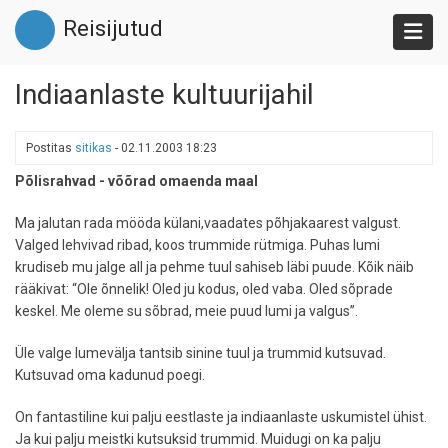
Liigu
Reisijutud
edasi
põhisisu
juurde
Indiaanlaste kultuurijahil
Postitas
sitikas
-
02.11.2003 18:23
Põlisrahvad - võõrad omaenda maal
Ma jalutan rada mööda külani,vaadates põhjakaarest valgust.
Valged lehvivad ribad, koos trummide rütmiga. Puhas lumi
krudiseb mu jalge all ja pehme tuul sahiseb läbi puude. Kõik näib
rääkivat: “Ole õnnelik! Oled ju kodus, oled vaba. Oled sõprade
keskel. Me oleme su sõbrad, meie puud lumi ja valgus”.
Üle valge lumevälja tantsib sinine tuul ja trummid kutsuvad.
Kutsuvad oma kadunud poegi.
On fantastiline kui palju eestlaste ja indiaanlaste uskumistel ühist.
Ja kui palju meistki kutsuksid trummid. Muidugi on ka palju