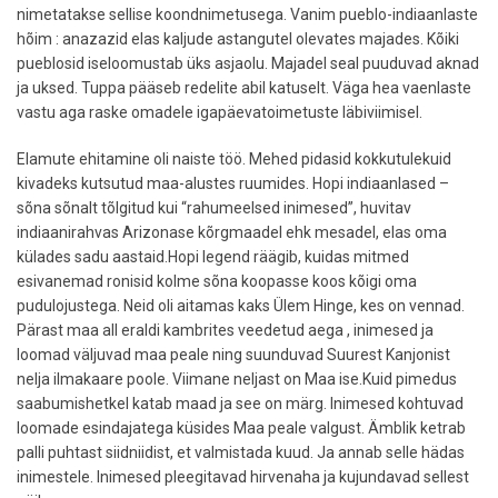
nimetatakse sellise koondnimetusega. Vanim pueblo-indiaanlaste
hõim : anazazid elas kaljude astangutel olevates majades. Kõiki
pueblosid iseloomustab üks asjaolu. Majadel seal puuduvad aknad
ja uksed. Tuppa pääseb redelite abil katuselt. Väga hea vaenlaste
vastu aga raske omadele igapäevatoimetuste läbiviimisel.
Elamute ehitamine oli naiste töö. Mehed pidasid kokkutulekuid
kivadeks kutsutud maa-alustes ruumides. Hopi indiaanlased –
sõna sõnalt tõlgitud kui “rahumeelsed inimesed”, huvitav
indiaanirahvas Arizonase kõrgmaadel ehk mesadel, elas oma
külades sadu aastaid.Hopi legend räägib, kuidas mitmed
esivanemad ronisid kolme sõna koopasse koos kõigi oma
pudulojustega. Neid oli aitamas kaks Ülem Hinge, kes on vennad.
Pärast maa all eraldi kambrites veedetud aega , inimesed ja
loomad väljuvad maa peale ning suunduvad Suurest Kanjonist
nelja ilmakaare poole. Viimane neljast on Maa ise.Kuid pimedus
saabumishetkel katab maad ja see on märg. Inimesed kohtuvad
loomade esindajatega küsides Maa peale valgust. Ämblik ketrab
palli puhtast siidniidist, et valmistada kuud. Ja annab selle hädas
inimestele. Inimesed pleegitavad hirvenaha ja kujundavad sellest