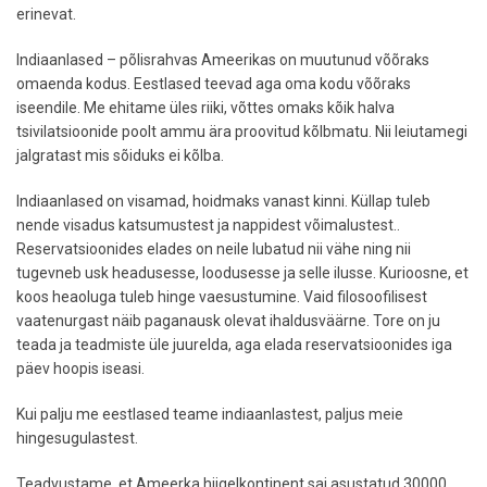
erinevat.
Indiaanlased – põlisrahvas Ameerikas on muutunud võõraks
omaenda kodus. Eestlased teevad aga oma kodu võõraks
iseendile. Me ehitame üles riiki, võttes omaks kõik halva
tsivilatsioonide poolt ammu ära proovitud kõlbmatu. Nii leiutamegi
jalgratast mis sõiduks ei kõlba.
Indiaanlased on visamad, hoidmaks vanast kinni. Küllap tuleb
nende visadus katsumustest ja nappidest võimalustest..
Reservatsioonides elades on neile lubatud nii vähe ning nii
tugevneb usk headusesse, loodusesse ja selle ilusse. Kurioosne, et
koos heaoluga tuleb hinge vaesustumine. Vaid filosoofilisest
vaatenurgast näib paganausk olevat ihaldusväärne. Tore on ju
teada ja teadmiste üle juurelda, aga elada reservatsioonides iga
päev hoopis iseasi.
Kui palju me eestlased teame indiaanlastest, paljus meie
hingesugulastest.
Teadvustame, et Ameerka hiigelkontinent sai asustatud 30000