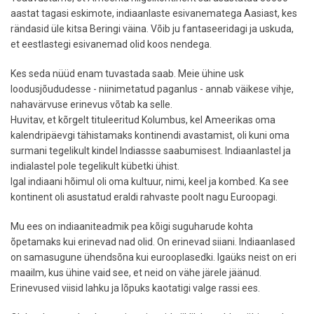
aastat tagasi eskimote, indiaanlaste esivanematega Aasiast, kes
rändasid üle kitsa Beringi väina. Võib ju fantaseeridagi ja uskuda,
et eestlastegi esivanemad olid koos nendega.
Kes seda nüüd enam tuvastada saab. Meie ühine usk
loodusjõududesse - niinimetatud paganlus - annab väikese vihje,
nahavärvuse erinevus võtab ka selle.
Huvitav, et kõrgelt tituleeritud Kolumbus, kel Ameerikas oma
kalendripäevgi tähistamaks kontinendi avastamist, oli kuni oma
surmani tegelikult kindel Indiassse saabumisest. Indiaanlastel ja
indialastel pole tegelikult kübetki ühist.
Igal indiaani hõimul oli oma kultuur, nimi, keel ja kombed. Ka see
kontinent oli asustatud eraldi rahvaste poolt nagu Euroopagi.
Mu ees on indiaaniteadmik pea kõigi suguharude kohta
õpetamaks kui erinevad nad olid. On erinevad siiani. Indiaanlased
on samasugune ühendsõna kui eurooplasedki. Igaüks neist on eri
maailm, kus ühine vaid see, et neid on vähe järele jäänud.
Erinevused viisid lahku ja lõpuks kaotatigi valge rassi ees.