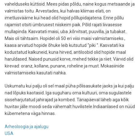
vahelduseks küttisid. Mees pidas põldu, naine kogus metsaande ja
valmistas toitu. Arvestades, kui halvas kliimas elati, on
imetlusväärne kui head olid hopid põllupidajatena. Enne põllu
rajamist otsiti ümbrusest niiskeim paik. Põld rajati liivasesse
mullapinda. Kasvatati maisi, uba ,kõrvitsat, puuvilla, ja tubakat..
Mais oli tähtsaim. Hopidel oli 50 eri viisi maisi valmistamiseks.,
kaasa arvatud hopide õhuke leib kutsutud “piki “. Kasvatati ka
kodustatud kalkuneid, kuna hirved, antiloobid olid hopide maal
haruldased. Naised punusid korve, mehed tekke ja riiet. Värvid olid
kirevad: oranz, kollane, punane, roheline ja must. Mokasiinide
valmistamiseks kasutati nahka.
Uskumatu kui palju oli sel maal püha põlisasukate jaoks ja kui palju
nad lõpuks kaotasid. Iga suguharu oma kultuuri, oma sugulastele
sisseharjutatud jahirajad ja kombed. Tänapäeval läheb aga kõik
huvitav jälle moodi seda vähemalt huvilistele.Indiaanlased on nüüd
kübemetena väga hinnas.
Arheoloogia ja ajalugu
USA