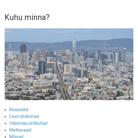
Kuhu minna?
Reisistiilid
Eesti sihtkohad
Välismaa sihtkohad
Matkarajad
Mõisad