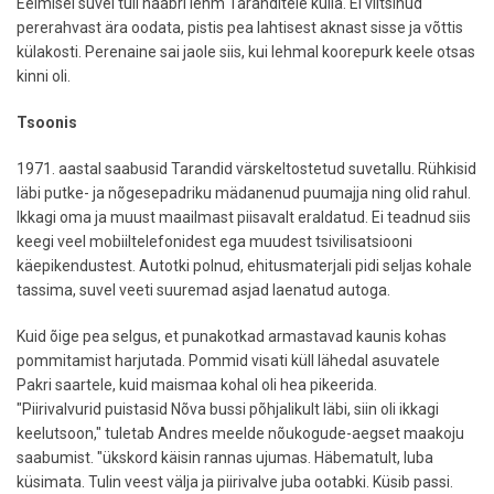
Eelmisel suvel tuli naabri lehm Taranditele külla. Ei viitsinud
pererahvast ära oodata, pistis pea lahtisest aknast sisse ja võttis
külakosti. Perenaine sai jaole siis, kui lehmal koorepurk keele otsas
kinni oli.
Tsoonis
1971. aastal saabusid Tarandid värskeltostetud suvetallu. Rühkisid
läbi putke- ja nõgesepadriku mädanenud puumajja ning olid rahul.
Ikkagi oma ja muust maailmast piisavalt eraldatud. Ei teadnud siis
keegi veel mobiiltelefonidest ega muudest tsivilisatsiooni
käepikendustest. Autotki polnud, ehitusmaterjali pidi seljas kohale
tassima, suvel veeti suuremad asjad laenatud autoga.
Kuid õige pea selgus, et punakotkad armastavad kaunis kohas
pommitamist harjutada. Pommid visati küll lähedal asuvatele
Pakri saartele, kuid maismaa kohal oli hea pikeerida.
"Piirivalvurid puistasid Nõva bussi põhjalikult läbi, siin oli ikkagi
keelutsoon," tuletab Andres meelde nõukogude-aegset maakoju
saabumist. "ükskord käisin rannas ujumas. Häbematult, luba
küsimata. Tulin veest välja ja piirivalve juba ootabki. Küsib passi.