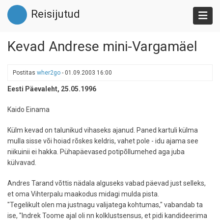
Liigu
Reisijutud
edasi
põhisisu
juurde
Kevad Andrese mini-Vargamäel
Postitas
wher2go
-
01.09.2003 16:00
Eesti Päevaleht, 25.05.1996
Kaido Einama
Külm kevad on talunikud vihaseks ajanud. Paned kartuli külma
mulla sisse või hoiad rõskes keldris, vahet pole - idu ajama see
niikuinii ei hakka. Pühapäevased potipõllumehed aga juba
külvavad.
Andres Tarand võttis nädala alguseks vabad päevad just selleks,
et oma Vihterpalu maakodus midagi mulda pista.
"Tegelikult olen ma justnagu valijatega kohtumas," vabandab ta
ise, "Indrek Toome ajal oli nn kolklustsensus, et pidi kandideerima