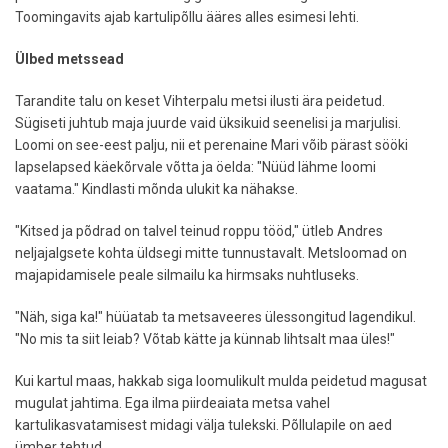
Toomingavits ajab kartulipõllu ääres alles esimesi lehti.
Ülbed metssead
Tarandite talu on keset Vihterpalu metsi ilusti ära peidetud.
Sügiseti juhtub maja juurde vaid üksikuid seenelisi ja marjulisi.
Loomi on see-eest palju, nii et perenaine Mari võib pärast sööki
lapselapsed käekõrvale võtta ja öelda: "Nüüd lähme loomi
vaatama." Kindlasti mõnda ulukit ka nähakse.
"Kitsed ja põdrad on talvel teinud roppu tööd," ütleb Andres
neljajalgsete kohta üldsegi mitte tunnustavalt. Metsloomad on
majapidamisele peale silmailu ka hirmsaks nuhtluseks.
"Näh, siga ka!" hüüatab ta metsaveeres ülessongitud lagendikul.
"No mis ta siit leiab? Võtab kätte ja künnab lihtsalt maa üles!"
Kui kartul maas, hakkab siga loomulikult mulda peidetud magusat
mugulat jahtima. Ega ilma piirdeaiata metsa vahel
kartulikasvatamisest midagi välja tulekski. Põllulapile on aed
ümber tehtud.