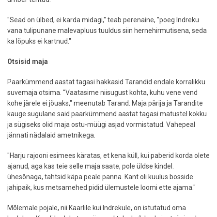
"Sead on ülbed, ei karda midagi," teab perenaine, "poeg Indreku
vana tulipunane malevapluus tuuldus siin hernehirmutisena, seda
ka lõpuks ei kartnud."
Otsisid maja
Paarkümmend aastat tagasi hakkasid Tarandid endale korralikku
suvemaja otsima. "Vaatasime niisugust kohta, kuhu vene vend
kohe järele ei jõuaks," meenutab Tarand. Maja pärija ja Tarandite
kauge sugulane said paarkümmend aastat tagasi matustel kokku
ja sügiseks olid maja ostu-müügi asjad vormistatud. Vahepeal
jännati nädalaid ametnikega.
"Harju rajooni esimees käratas, et kena küll, kui paberid korda olete
ajanud, aga kas teie selle maja saate, pole üldse kindel.
ühesõnaga, tahtsid käpa peale panna. Kant oli kuulus bosside
jahipaik, kus metsamehed pidid ülemustele loomi ette ajama."
Mõlemale pojale, nii Kaarlile kui Indrekule, on istutatud oma