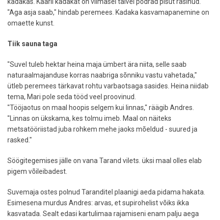
kadakas. Kaarli kadakat on viimasel talvel põdrad pisut räsinud.
"Aga asja saab," hindab peremees. Kadaka kasvamapanemine on
omaette kunst.
Tiik sauna taga
"Suvel tuleb hektar heina maja ümbert ära niita, selle saab
naturaalmajanduse korras naabriga sõnniku vastu vahetada,"
ütleb peremees tärkavat rohtu varbaotsaga sasides. Heina niidab
tema, Mari pole seda tööd veel proovinud.
"Tööjaotus on maal hoopis selgem kui linnas," räägib Andres.
"Linnas on ükskama, kes tolmu imeb. Maal on näiteks
metsatööriistad juba rohkem mehe jaoks mõeldud - suured ja
rasked."
Söögitegemises jälle on vana Tarand vilets. üksi maal olles elab
pigem võileibadest.
Suvemaja ostes polnud Taranditel plaanigi aeda pidama hakata.
Esimesena murdus Andres: arvas, et supirohelist võiks ikka
kasvatada. Sealt edasi kartulimaa rajamiseni enam palju aega