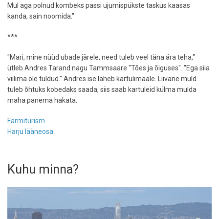
Mul aga polnud kombeks passi ujumispükste taskus kaasas
kanda, sain noomida."
***
"Mari, mine nüüd ubade järele, need tuleb veel täna ära teha,"
ütleb Andres Tarand nagu Tammsaare "Tões ja õiguses". "Ega siia
viilima ole tuldud." Andres ise läheb kartulimaale. Liivane muld
tuleb õhtuks kobedaks saada, siis saab kartuleid külma mulda
maha panema hakata.
Farmiturism
Harju lääneosa
Kuhu minna?