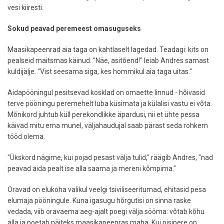
vesi kiiresti.
Sokud peavad peremeest omasuguseks
Maasikapeenrad aia taga on kahtlaselt lagedad. Teadagi: kits on
pealseid maitsmas käinud. "Näe, asitõend!" leiab Andres samast
kuldijälje. "Vist seesama siga, kes hommikul aia taga uitas."
Aidapööningul pesitsevad kosklad on omaette linnud - hõivasid
terve pööningu peremehelt luba küsimata ja külalisi vastu ei võta.
Mõnikord juhtub küll perekondlikke äpardusi, nii et ühte pessa
käivad mitu ema munel, väljahaudujal saab pärast seda rohkem
tööd olema.
"Ükskord nägime, kui pojad pesast välja tulid," räägib Andres, "nad
peavad aida pealt ise alla saama ja mereni kõmpima."
Oravad on elukoha valikul veelgi tsiviliseeritumad, ehitasid pesa
elumaja pööningule. Kuna igasugu hõrgutisi on sinna raske
vedada, viib oravaema aeg-ajalt poegi välja sööma: võtab kõhu
alla ja poetab näiteks maasikapeenras maha. Kui pisipere on