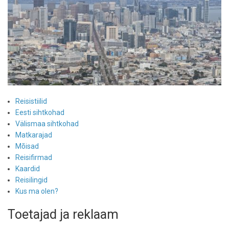
Reisistiilid
Eesti sihtkohad
Välismaa sihtkohad
Matkarajad
Mõisad
Reisifirmad
Kaardid
Reisilingid
Kus ma olen?
Toetajad ja reklaam