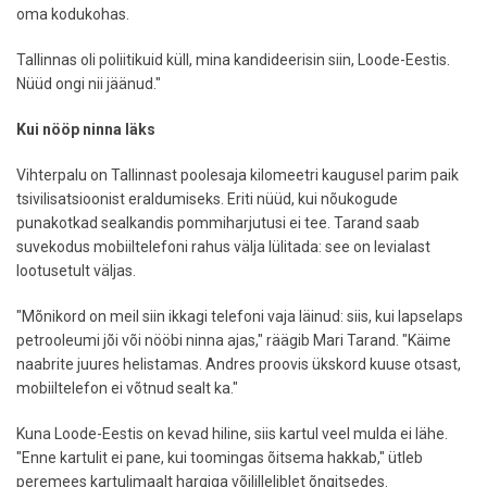
oma kodukohas.
Tallinnas oli poliitikuid küll, mina kandideerisin siin, Loode-Eestis.
Nüüd ongi nii jäänud."
Kui nööp ninna läks
Vihterpalu on Tallinnast poolesaja kilomeetri kaugusel parim paik
tsivilisatsioonist eraldumiseks. Eriti nüüd, kui nõukogude
punakotkad sealkandis pommiharjutusi ei tee. Tarand saab
suvekodus mobiiltelefoni rahus välja lülitada: see on levialast
lootusetult väljas.
"Mõnikord on meil siin ikkagi telefoni vaja läinud: siis, kui lapselaps
petrooleumi jõi või nööbi ninna ajas," räägib Mari Tarand. "Käime
naabrite juures helistamas. Andres proovis ükskord kuuse otsast,
mobiiltelefon ei võtnud sealt ka."
Kuna Loode-Eestis on kevad hiline, siis kartul veel mulda ei lähe.
"Enne kartulit ei pane, kui toomingas õitsema hakkab," ütleb
peremees kartulimaalt hargiga võililleliblet õngitsedes.