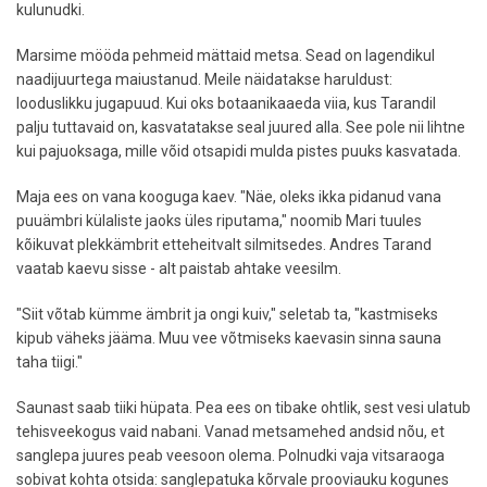
kulunudki.
Marsime mööda pehmeid mättaid metsa. Sead on lagendikul
naadijuurtega maiustanud. Meile näidatakse haruldust:
looduslikku jugapuud. Kui oks botaanikaaeda viia, kus Tarandil
palju tuttavaid on, kasvatatakse seal juured alla. See pole nii lihtne
kui pajuoksaga, mille võid otsapidi mulda pistes puuks kasvatada.
Maja ees on vana kooguga kaev. "Näe, oleks ikka pidanud vana
puuämbri külaliste jaoks üles riputama," noomib Mari tuules
kõikuvat plekkämbrit etteheitvalt silmitsedes. Andres Tarand
vaatab kaevu sisse - alt paistab ahtake veesilm.
"Siit võtab kümme ämbrit ja ongi kuiv," seletab ta, "kastmiseks
kipub väheks jääma. Muu vee võtmiseks kaevasin sinna sauna
taha tiigi."
Saunast saab tiiki hüpata. Pea ees on tibake ohtlik, sest vesi ulatub
tehisveekogus vaid nabani. Vanad metsamehed andsid nõu, et
sanglepa juures peab veesoon olema. Polnudki vaja vitsaraoga
sobivat kohta otsida: sanglepatuka kõrvale prooviauku kogunes