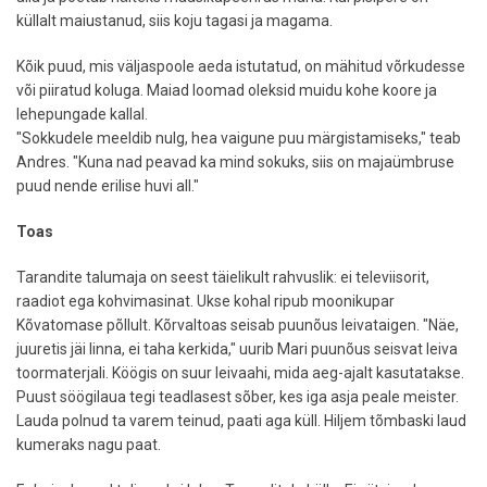
küllalt maiustanud, siis koju tagasi ja magama.
Kõik puud, mis väljaspoole aeda istutatud, on mähitud võrkudesse
või piiratud koluga. Maiad loomad oleksid muidu kohe koore ja
lehepungade kallal.
"Sokkudele meeldib nulg, hea vaigune puu märgistamiseks," teab
Andres. "Kuna nad peavad ka mind sokuks, siis on majaümbruse
puud nende erilise huvi all."
Toas
Tarandite talumaja on seest täielikult rahvuslik: ei televiisorit,
raadiot ega kohvimasinat. Ukse kohal ripub moonikupar
Kõvatomase põllult. Kõrvaltoas seisab puunõus leivataigen. "Näe,
juuretis jäi linna, ei taha kerkida," uurib Mari puunõus seisvat leiva
toormaterjali. Köögis on suur leivaahi, mida aeg-ajalt kasutatakse.
Puust söögilaua tegi teadlasest sõber, kes iga asja peale meister.
Lauda polnud ta varem teinud, paati aga küll. Hiljem tõmbaski laud
kumeraks nagu paat.