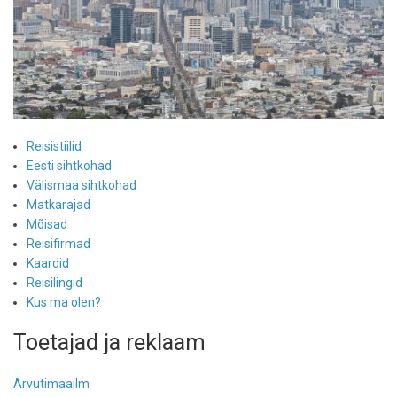
Reisistiilid
Eesti sihtkohad
Välismaa sihtkohad
Matkarajad
Mõisad
Reisifirmad
Kaardid
Reisilingid
Kus ma olen?
Toetajad ja reklaam
Arvutimaailm