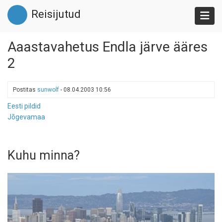
Liigu
Reisijutud
edasi
põhisisu
juurde
Aaastavahetus Endla järve ääres
2
Postitas
sunwolf
-
08.04.2003 10:56
Eesti pildid
Jõgevamaa
Kuhu minna?