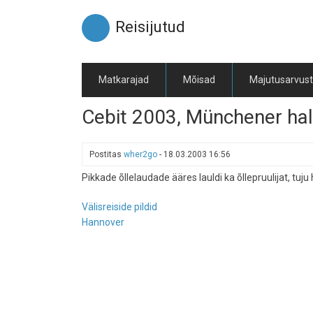
Liigu
edasi
Reisijutud
põhisisu
juurde
Matkarajad
Mõisad
Majutusarvus
Cebit 2003, Münchener hal
Postitas
wher2go
-
18.03.2003 16:56
Pikkade õllelaudade ääres lauldi ka õllepruulijat, tuj
Välisreiside pildid
Hannover