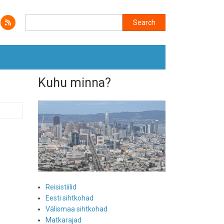
Search
Search
Kuhu minna?
Reisistiilid
Eesti sihtkohad
Välismaa sihtkohad
Matkarajad