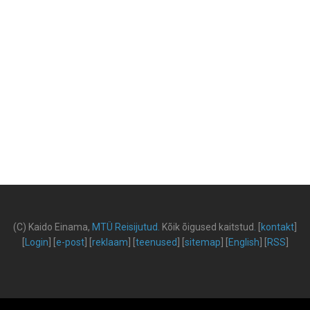
(C) Kaido Einama,
MTÜ Reisijutud
.
Kõik õigused kaitstud
.
[
kontakt
]
[
Login
] [
e-post
] [
reklaam
] [
teenused
] [
sitemap
] [
English
] [
RSS
]