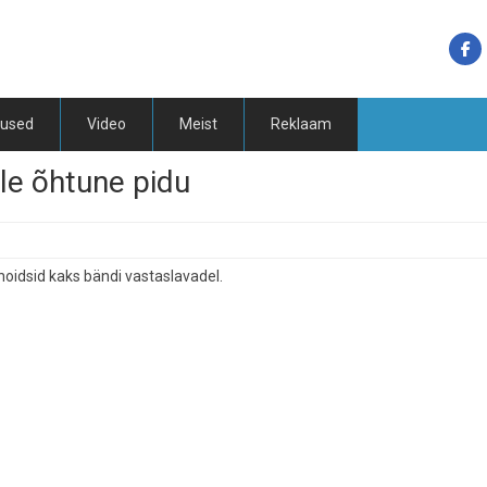
tused
Video
Meist
Reklaam
le õhtune pidu
u hoidsid kaks bändi vastaslavadel.