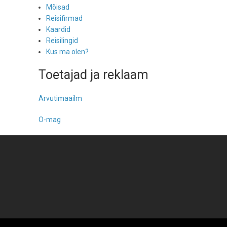
Mõisad
Reisifirmad
Kaardid
Reisilingid
Kus ma olen?
Toetajad ja reklaam
Arvutimaailm
O-mag