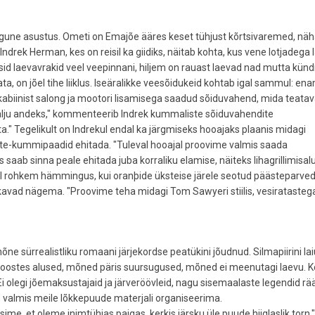
gune asustus. Ometi on Emajõe ääres keset tühjust kõrtsivaremed, näh
 Indrek Herman, kes on reisil ka giidiks, näitab kohta, kus vene lotjadega l
usid laevavrakid veel veepinnani, hiljem on rauast laevad nad mutta kün
a, on jõel tihe liiklus. Iseäralikke veesõidukeid kohtab igal sammul: en
kabiinist salong ja mootori lisamisega saadud sõiduvahend, mida teata
lju andeks," kommenteerib Indrek kummaliste sõiduvahendite
ta." Tegelikult on Indrekul endal ka järgmiseks hooajaks plaanis midagi
te-kummipaadid ehitada. "Tuleval hooajal proovime valmis saada
saab sinna peale ehitada juba korraliku elamise, näiteks lihagrillimisal
veel rohkem hämmingus, kui oranþide üksteise järele seotud päästeparve
avad nägema. "Proovime teha midagi Tom Sawyeri stiilis, vesiratastega
 sürrealistliku romaani järjekordse peatükini jõudnud. Silmapiirini la
roostes alused, mõned päris suursugused, mõned ei meenutagi laevu. 
 Ei olegi jõemaksustajaid ja järveröövleid, nagu sisemaalaste legendid rä
 valmis meile lõkkepuude materjali organiseerima.
asime, et oleme inimtühjas paigas, kerkis järsku üle puude hiiglaslik torn,