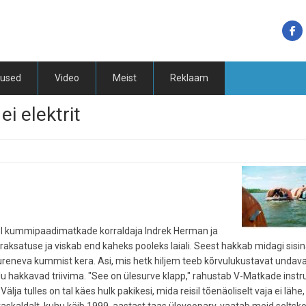
tused
Video
Meist
Reklaam
ei elektrit
el kummipaadimatkade korraldaja Indrek Herman ja
aksatuse ja viskab end kaheks pooleks laiali. Seest hakkab midagi sisin
eneva kummist kera. Asi, mis hetk hiljem teeb kõrvulukustavat undavat
lu hakkavad triivima. "See on ülesurve klapp," rahustab V-Matkade instru
älja tulles on tal käes hulk pakikesi, mida reisil tõenäoliselt vaja ei lähe