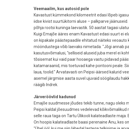
Veemaailm, kus autosid pole
Kavastust kümmekond kilomeetrit edasi lõpeb igasu
iidse kivist suurtükitorni aluse – palkparve jäänuseid.
põhja rootsi kuninga laevastik. 50 aastat tagasi ulat
Kuigi Emajõe ääres enam Kavastust edasi suurt ei elat
on kipakale päästepaadile ehitatud näiteks veoauto 
mööndustega võib laevaks nimetada. "Jõgi annab pa
kasutusvõimalusi, "selliseid aluseid juba merel ei koh
tõsisemat kui vaid paar hooaega vastu pidavad pääs
katamaraanid, mis toetuvad kahe pontooni peale. Siis 
laua, toolid." Arvatavasti on Peipsi-äärsed kalurid 
asemel järgmise aasta suvel ujuvaid söögilaudu hakk
räägib Indrek.
Järveröövlid kadunud
Emajõe suudmesse jõudes tekib tunne, nagu oleks mõne
Peipsi kaldal jõesuudmes vedelevad kõikvõimalikud 
selle raua taga on Tartu Ülikooli kalateadlaste maja.
On hoopis kalateadlaste baasi perenaine Anu, kes on
"Ühel ööl, kui me siin lähedal lastega telkisime ja arv