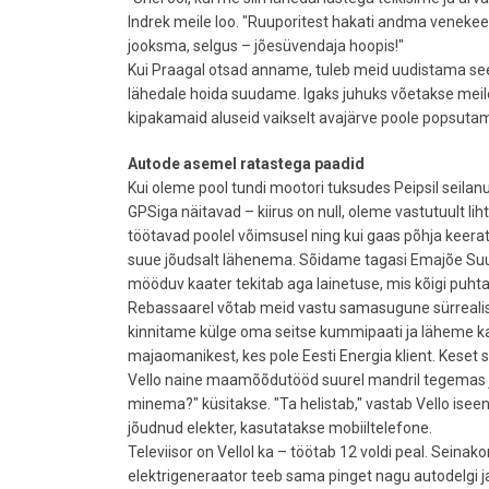
Indrek meile loo. "Ruuporitest hakati andma venekeels
jooksma, selgus – jõesüvendaja hoopis!"
Kui Praagal otsad anname, tuleb meid uudistama see
lähedale hoida suudame. Igaks juhuks võetakse meile
kipakamaid aluseid vaikselt avajärve poole popsuta
Autode asemel ratastega paadid
Kui oleme pool tundi mootori tuksudes Peipsil seila
GPSiga näitavad – kiirus on null, oleme vastutuult lih
töötavad poolel võimsusel ning kui gaas põhja keerata
suue jõudsalt lähenema. Sõidame tagasi Emajõe Suurs
mööduv kaater tekitab aga lainetuse, mis kõigi puhta
Rebassaarel võtab meid vastu samasugune sürrealist
kinnitame külge oma seitse kummipaati ja läheme ka
majaomanikest, kes pole Eesti Energia klient. Keset soi
Vello naine maamõõdutööd suurel mandril tegemas ja õ
minema?" küsitakse. "Ta helistab," vastab Vello isee
jõudnud elekter, kasutatakse mobiiltelefone.
Televiisor on Vellol ka – töötab 12 voldi peal. Seinak
elektrigeneraator teeb sama pinget nagu autodelgi ja