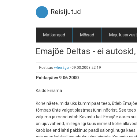
Liigu
edasi
Reisijutud
põhisisu
juurde
Matkarajad
Mõisad
Majutusarvus
Emajõe Deltas - ei autosid, 
Postitas
wher2go
-
09.03.2003 22:19
Puhkepäev 9.06.2000
Kaido Einama
Kohe näete, mida üks kummipaat teeb, ütleb Emajõ
tõmbab ühte valget plastmastünni nöörist. See teeb r
väljuma ja moodustab Kavastu kail Emajõe ääres suur
on ujuvvahend, millega ligi kuus inimest kohe allavoo
kaob ise end lahti pakkinud paadi salongi, nuga käes. V