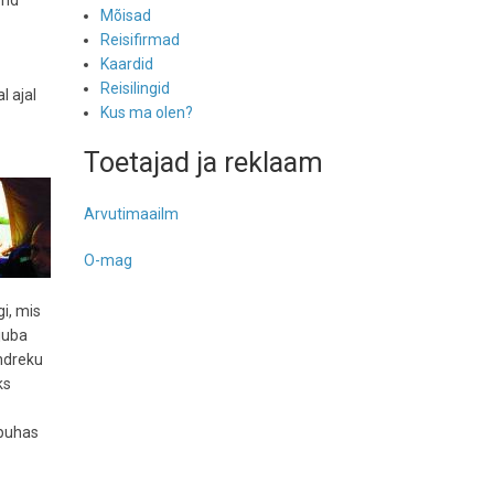
ond
Mõisad
Reisifirmad
Kaardid
Reisilingid
l ajal
Kus ma olen?
Toetajad ja reklaam
Arvutimaailm
O-mag
i, mis
 juba
Indreku
ks
 puhas