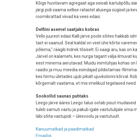
Kõige huvitavam agregaat aga seisab kartulipõllu ääre
järgi pidi saama sellise ratastel alusega sügisel ja ke
roomikrattad viivad ka vees edasi.
Delfiini asemel saatjaks kobras
Vello juurest edasi Kalli järve poole sõites hakkab si
tast ei saanud. Seal kaldal on veel ühe kõrtsi vareme
põlema," räägib Indrek tõsiselt. Ei saagi aru, kas on k
Järvel on kalamehi, kes nurga tagant välja ilmuvat k
eest minema aerutavad. Muidu inimtühjas kohas on kor
raadio ja muu meedia esindajad pildistamas-filmima
kes hirmu ületades ujub pikalt ujuvkolonni kõrval. Ko
kõrgemalt vaatama, et mis imelikud tegelased need 
Sookollid saunas puhtaks
Leego järve ääres Leego talus ootab pisut mudaseid
tuleb samuti vastu ja pakub igale vastutulijale oma 
läbi sõita vastupidi – ülesvoolu ja vastutuult.
Kanuumatkad ja paadimatkad
Emajõgi