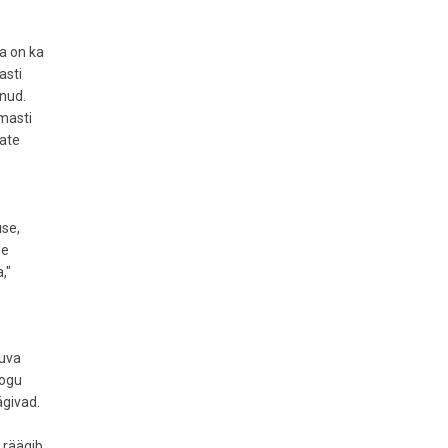
a on ka
asti
dnud.
amasti
vate
use,
de
,"
iuva
Kogu
ägivad.
" räägib