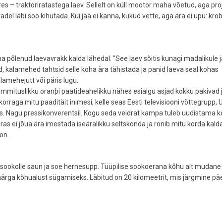
s – traktoriratastega laev. Sellelt on küll mootor maha võetud, aga pro
vadel läbi soo kihutada. Kui jää ei kanna, kukud vette, aga ära ei upu: kro
lma põlenud laevavrakk kalda lähedal. "See laev sõitis kunagi madalikule j
d, kalamehed tahtsid selle koha ära tähistada ja panid laeva seal kohas
alamehejutt või päris lugu.
ummituslikku oranþi paatideahelikku nähes esialgu asjad kokku pakivad j
raga mitu paaditäit inimesi, kelle seas Eesti televisiooni võttegrupp,
s. Nagu pressikonverentsil. Kogu seda veidrat kampa tuleb uudistama k
bras ei jõua ära imestada iseäralikku seltskonda ja ronib mitu korda kald
on.
 sookolle saun ja soe hernesupp. Tüüpilise sookoerana kõhu alt mudane
märga kõhualust sügamiseks. Läbitud on 20 kilomeetrit, mis järgmine pä