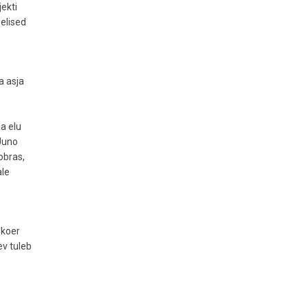
jekti
belised
a asja
a elu
 Uuno
obras,
ale
 koer
ev tuleb