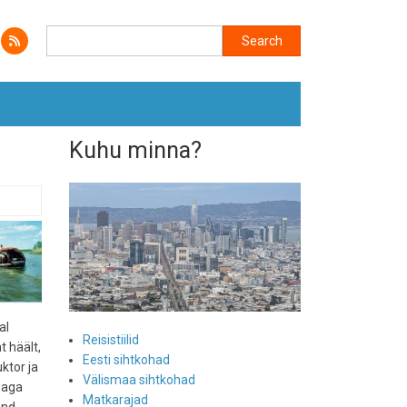
Search
Search
Kuhu minna?
al
Reisistiilid
 häält,
Eesti sihtkohad
ktor ja
Välismaa sihtkohad
, aga
Matkarajad