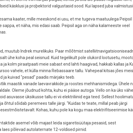
eid käsklusi ja proþektorid valgustasid sood. Kui lapsed juba valmistusid
sama kaater, mille meeskond ei usu, et me tugeva maatuulega Peipsil 
 sappa, et näha, mis edasi saab. Peipsil aga on näha kalameeste veel
mas.
nud, muutub Indrek murelikuks. Paar mõõtmist satelliitnavigatsioonisea
tsalt ühe koha peal seisnud. Kuid tegelikult pole olukord lootusetu, moot
 ja kolm piraatpaati meie sabast end lahti haagivad, hakkab kallas ja Kal
oo vahele, et külla minna Rebassaare tallu. Vahepeal kitsas jões meis
d ja kuivad "pesad" paadis märjaks teeb.
lik maastik vanade laevavrakkide ja roostes mehhanismidega. Ühele n
ldale. Oleme jõudnud kohta, kuhu ei pääse autoga. Vello on ka üks väh
d asuvasse üksikusse tallu ei vii elektriliinid ega teed. Sellest hoolimat
htul sõidab peremees talle järgi. "Kuidas te teate, millal peab järgi
nesestmõistetavalt. Kohas, kuhu pole ka kogu maa elektrifitseerimise kä
ontaktide asemel võib majast leida sigaretisüütaja pesasid, sest
 laes põlevad autolaternate 12-voldised pirnid.