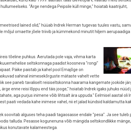
askaldalt, kuhu käib 1999. aastast taas üleveoparv, vaatab meid seltsk
 hullumeelseks. "Ärge nendega Peipsile küll minge," hoiatab kaatrijuht,
meetrised lained olid," hüüab Indrek Herman tugevas tuules vastu, sama
ule mõjul omaette jõele triivib ja kümmekond minutit hiljem aerupaadiga
s tõeline puhkus. Aerutada pole vaja, vihma karta
ast kuuemehelise seltskonnaga paadist koosneva "rongi"
paat. Päike paistab ja kahel pool Emajõge on
laskuvad sahinal inimesekõrguste mätaste vahelt vette
Kõik see paneb tavaliselt reisiseltskonna haarama kangemate jookide järg
 ärge enne reisi lõppu end täis jooge," hoiatab Indrek igaks juhuks nüüd
tahate, aga purjus inimene võib lihtsalt ära uppuda." Eelmisel aastal oli 
sest paati vedada kahe inimese vahel, nii et jalad kündsid kaldamutta ka
ek soovitab alguses teha paadi tagaosasse endale "pesa". Ja see tuleb
odis talluda. Pesasse kogunenuna võib mängida seltskondlikke mänge,
sikus konutavate kalameestega.