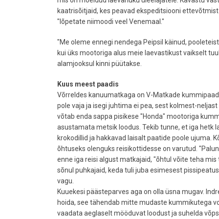
mis on mõeldud laevahuku üleelajatele. Kavastu vast
kaatrisõitjaid, kes peavad ekspeditsiooni ettevõtmist
"lõpetate niimoodi veel Venemaal."
"Me oleme ennegi nendega Peipsil käinud, pooleteist
kui üks mootoriga alus meie laevastikust vaikselt tu
alamjooksul kinni püütakse.
Kuus meest paadis
Võrreldes kanuumatkaga on V-Matkade kummipaadirei
pole vaja ja isegi juhtima ei pea, sest kolmest-nelj
võtab enda sappa pisikese "Honda" mootoriga kummi
asustamata metsik loodus. Tekib tunne, et iga hetk 
krokodillid ja hakkavad laisalt paatide poole ujuma. 
õhtuseks olenguks reisikottidesse on varutud. "Palun,
enne iga reisi algust matkajaid, "õhtul võite teha mis 
sõnul puhkajaid, keda tuli juba esimesest pissipeatu
vagu.
Kuuekesi päästeparves aga on olla üsna mugav. Indr
hoida, see tähendab mitte mudaste kummikutega vo
vaadata aeglaselt mööduvat loodust ja suhelda võp