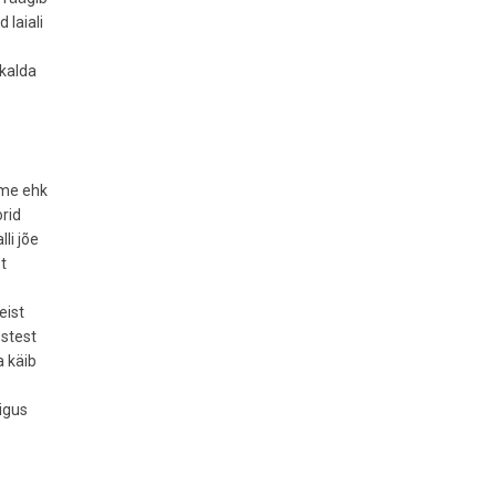
 laiali
kalda
dme ehk
orid
li jõe
t
eist
estest
a käib
igus