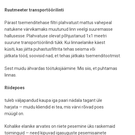
Ruutmeeter transportöörilinti
Pärast tsemenditehase filtri plahvatust mattus vahepeal
natukene värvikamaks muutunud linn veelgi suuremasse
hallusesse. Plahvatuse olevat põhjustanud 1x1 meetri
suurune transportöörilindi tükk. Kui linnaelanike käest
küsiti, kas jätta puhastusfiltrita tehas seisma või
jätkata tööd, soovisid nad, et tehas jätkaks tsemenditootmist.
Sest muidu ähvardas töötuksjäämine. Mis siis, et puhtamas
linnas.
Riidepoes
tuleb väljapandud kaupa iga paari nädala tagant üle
harjata — muidu kliendid ei tea, mis värvi rõivad poes
müügil on.
Kohalike elanike arvates on riiete pesemine üks raskemaid
toiminguid — need kipuvad igasuguste pesemisainete