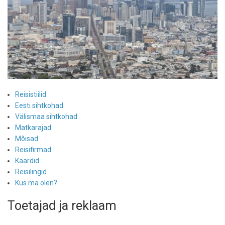
Reisistiilid
Eesti sihtkohad
Välismaa sihtkohad
Matkarajad
Mõisad
Reisifirmad
Kaardid
Reisilingid
Kus ma olen?
Toetajad ja reklaam