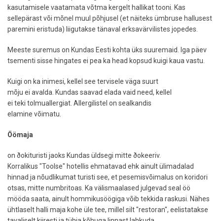
kasutamisele vaatamata võtma kergelt hallikat tooni. Kas
sellepärast või mõnel muul põhjusel (et näiteks ümbruse hallusest
paremini eristuda) liigutakse tänaval erksavärvilistes jopedes.
Meeste suremus on Kundas Eesti kohta üks suuremaid. Iga päev
tsementi sisse hingates ei pea ka head kopsud kuigi kaua vastu.
Kuigi on ka inimesi, kellel see tervisele väga suurt
mõju ei avalda. Kundas saavad elada vaid need, kellel
ei teki tolmuallergiat. Allergilistel on sealkandis
elamine võimatu.
Öömaja
on ðokituristi jaoks Kundas üldsegi mitte ðokeeriv.
Korralikus "Toolse" hotellis ehmatavad ehk ainult ülimadalad
hinnad ja nõudlikumat turisti see, et pesemisvõimalus on koridori
otsas, mitte numbritoas. Ka välismaalased julgevad seal öö
mööda saata, ainult hommikusöögiga võib tekkida raskusi. Nähes
ühtlaselt halli maja kohe üle tee, millel silt "restoran", eelistatakse
tavaliselt kiiresti ja tühja kõhuga linnast lahkuda.