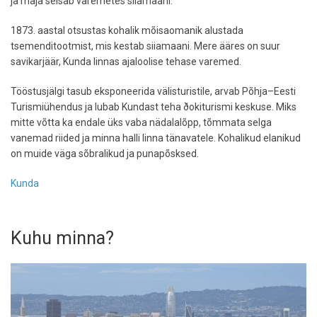
ja maja seisab varemetes siiamaani.
1873. aastal otsustas kohalik mõisaomanik alustada
tsemenditootmist, mis kestab siiamaani. Mere ääres on suur
savikarjäär, Kunda linnas ajaloolise tehase varemed.
Tööstusjälgi tasub eksponeerida välisturistile, arvab Põhja–Eesti
Turismiühendus ja lubab Kundast teha ðokiturismi keskuse. Miks
mitte võtta ka endale üks vaba nädalalõpp, tõmmata selga
vanemad riided ja minna halli linna tänavatele. Kohalikud elanikud
on muide väga sõbralikud ja punapõsksed.
Kunda
Kuhu minna?