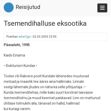
Liigu
Reisijutud
edasi
põhisisu
juurde
Tsemendihalluse eksootika
Postitas
wher2go
-
02.03.2003 23:05
Päevaleht, 1995
Kaido Einama
• Ðokiturism Kundas •
Toolse või Rakvere poolt Kundale lähenedes muutuvad
metsad ja maastik tee ääres aina hallimaks. Linnale
veelgi lähemale jõudes on näha ka selle põhjustaja —
Kunda tsemenditehas, mille kaks suurt korstnat taevasse
tsemenditolmu ja muud keemiat paiskavad. Linn on mattunud
ühtlase tolmukihi alla, tänavad on hallid, hallimad
kui kunagi varem.