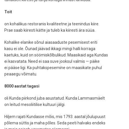
Toit
on kohalikus restoranis kvaliteetne ja teenindus kiire.
Prae saab kiiresti kätte ja tuleb ka kiiresti ära süüa.
Kohalike elanike sõnul aiasaaduste pesemisest eriti
kasu ei ole. Õunad jäävad ikkagi mingi halli korraga
kaetuks, kuid on söömiskõlbulikud. Maasikaid aga Kundas
ei kasvatata. Need ei saa suve jooksul valmis — päike
ei pääse ligi. Ka puhtakspesemine on maasikate puhul
peaaegu võimatu.
8000 aastat tagasi
oli Kunda piirkond juba asustatud. Kunda Lammasmäelt
on leitud mesoliitilise kultuuri jälgi.
Hiljem rajati Kundasse mõis, mis 1793. aastal jõulupuust
põlema süttis ja maha põles. Seda peeti halvaks endeks