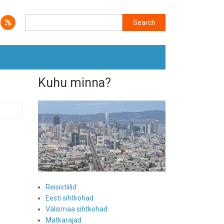
Search
Search
Kuhu minna?
Reisistiilid
Eesti sihtkohad
Välismaa sihtkohad
Matkarajad