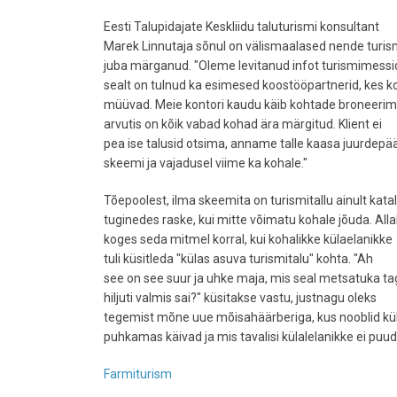
Eesti Talupidajate Keskliidu taluturismi konsultant
Marek Linnutaja sõnul on välismaalased nende turis
juba märganud. "Oleme levitanud infot turismimessid
sealt on tulnud ka esimesed koostööpartnerid, kes ko
müüvad. Meie kontori kaudu käib kohtade broneerim
arvutis on kõik vabad kohad ära märgitud. Klient ei
pea ise talusid otsima, anname talle kaasa juurdep
skeemi ja vajadusel viime ka kohale."
Tõepoolest, ilma skeemita on turismitallu ainult ka
tuginedes raske, kui mitte võimatu kohale jõuda. Alla
koges seda mitmel korral, kui kohalikke külaelanikke
tuli küsitleda "külas asuva turismitalu" kohta. "Ah
see on see suur ja uhke maja, mis seal metsatuka t
hiljuti valmis sai?" küsitakse vastu, justnagu oleks
tegemist mõne uue mõisahäärberiga, kus nooblid kül
puhkamas käivad ja mis tavalisi külalelanikke ei puud
Farmiturism