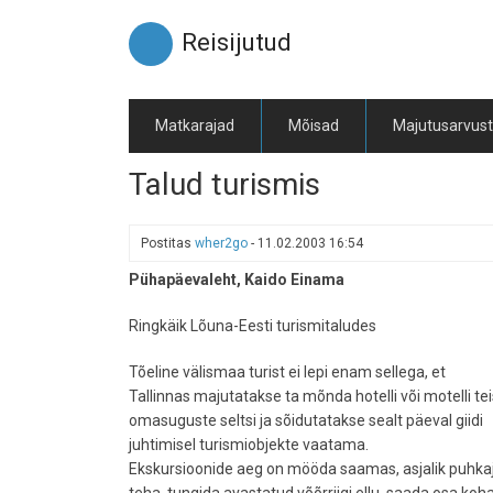
Liigu
edasi
Reisijutud
põhisisu
juurde
Matkarajad
Mõisad
Majutusarvus
Talud turismis
Postitas
wher2go
-
11.02.2003 16:54
Pühapäevaleht, Kaido Einama
Ringkäik Lõuna-Eesti turismitaludes
Tõeline välismaa turist ei lepi enam sellega, et
Tallinnas majutatakse ta mõnda hotelli või motelli te
omasuguste seltsi ja sõidutatakse sealt päeval giidi
juhtimisel turismiobjekte vaatama.
Ekskursioonide aeg on mööda saamas, asjalik puhkaj