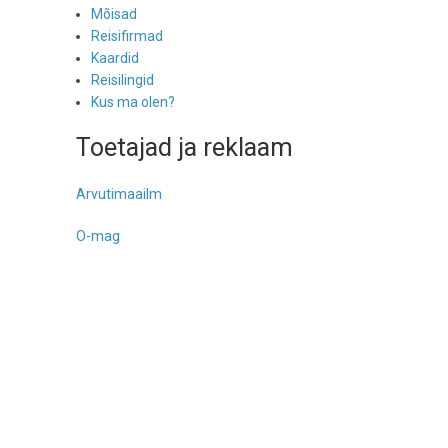
Mõisad
Reisifirmad
Kaardid
Reisilingid
Kus ma olen?
Toetajad ja reklaam
Arvutimaailm
O-mag