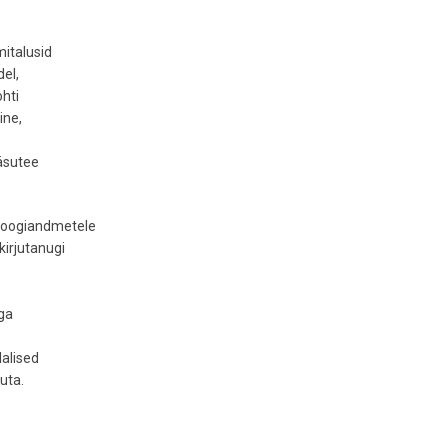
mitalusid
el,
hti
ine,
ääsutee
taloogiandmetele
kirjutanugi
aga
alised
uta.