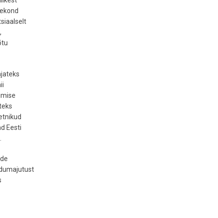
likest
rekond
siaalselt
,
õtu
ajateks
ii
mimise
iteks
etnikud
d Eesti
.
ide
odumajutust
s