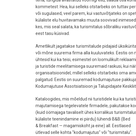
teha, tungida avastatud võõrriigi ellu, saada osa koha
kommetest. Hea, kui selleks otstarbeks on tuttav pe
või sugulased, veel parem, kui vastuvõtjateks on spet
külaliste elu huvitavamaks muuta soovivad inimesed
kes, mis seal salata, ka turismitalus sõbraliku vastuv
eest tasu küsivad.
Ametlikult jagatakse turismitalude pidajaid üksikürit
või mõne suurema firma alla kuuluvateks. Eestis on n
ühtesid kui ka teisi, esimestel on loomulikult reklaa
ja turistide meelitamisega suuremaid raskusi, kui nä
organisatsioonidel, millel selleks otstarbeks oma am
palgatud. Eestis on suuremad kodumajutuse pakkuja
Kodumajutuse Assotsiatsioon ja Talupidajate Keskliit
Kataloogides, mis mõeldud nii turistidele kui ka turist
majutamisega tegelevatele firmadele, pakutakse k
(kuid öömajaga tavaliselt ühes korralikus turismitalu
külaliste teenindamine ei piirdu) lühendi B&B (Bed
& Breakfast — magamiskoht ja eine) all. Eestlased
ütlevad selle kohta "kodumajutus" või "turismitalu".