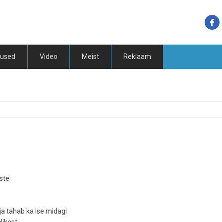
tused
Video
Meist
Reklaam
iste
a tahab ka ise midagi