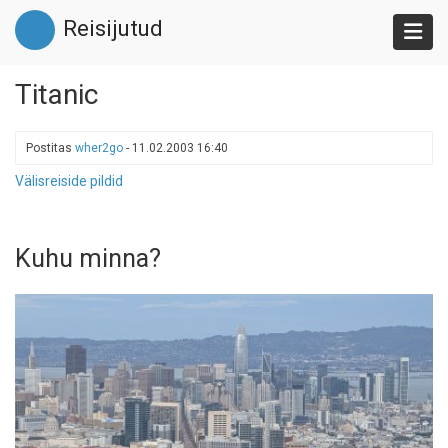
Liigu
Reisijutud
edasi
põhisisu
juurde
Titanic
Postitas
wher2go
-
11.02.2003 16:40
Välisreiside pildid
Kuhu minna?