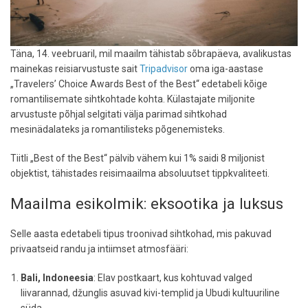
Täna, 14. veebruaril, mil maailm tähistab sõbrapäeva, avalikustas
mainekas reisiarvustuste sait
Tripadvisor
oma iga-aastase
„Travelers’ Choice Awards Best of the Best“ edetabeli kõige
romantilisemate sihtkohtade kohta. Külastajate miljonite
arvustuste põhjal selgitati välja parimad sihtkohad
mesinädalateks ja romantilisteks põgenemisteks.
Tiitli „Best of the Best“ pälvib vähem kui 1% saidi 8 miljonist
objektist, tähistades reisimaailma absoluutset tippkvaliteeti.
Maailma esikolmik: eksootika ja luksus
Selle aasta edetabeli tipus troonivad sihtkohad, mis pakuvad
privaatseid randu ja intiimset atmosfääri:
Bali, Indoneesia
: Elav postkaart, kus kohtuvad valged
liivarannad, džunglis asuvad kivi-templid ja Ubudi kultuuriline
süda.