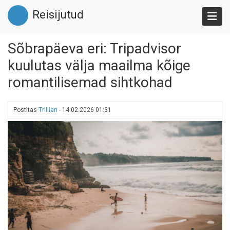
Liigu
Reisijutud
edasi
põhisisu
juurde
Sõbrapäeva eri: Tripadvisor
kuulutas välja maailma kõige
romantilisemad sihtkohad
Postitas
Trillian
-
14.02.2026 01:31