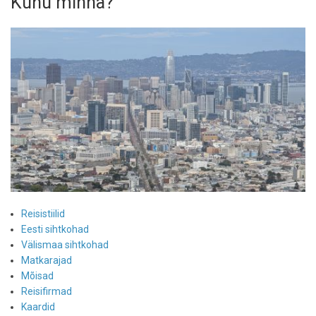
Kuhu minna?
Reisistiilid
Eesti sihtkohad
Välismaa sihtkohad
Matkarajad
Mõisad
Reisifirmad
Kaardid