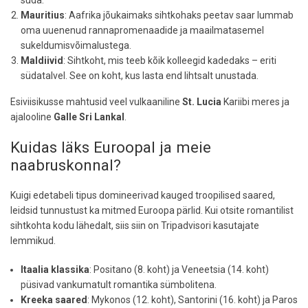
Mauritius
: Aafrika jõukaimaks sihtkohaks peetav saar lummab
oma uuenenud rannapromenaadide ja maailmatasemel
sukeldumisvõimalustega.
Maldiivid
: Sihtkoht, mis teeb kõik kolleegid kadedaks – eriti
südatalvel. See on koht, kus lasta end lihtsalt unustada.
Esiviisikusse mahtusid veel vulkaaniline
St. Lucia
Kariibi meres ja
ajalooline
Galle Sri Lankal
.
Kuidas läks Euroopal ja meie
naabruskonnal?
Kuigi edetabeli tipus domineerivad kauged troopilised saared,
leidsid tunnustust ka mitmed Euroopa pärlid. Kui otsite romantilist
sihtkohta kodu lähedalt, siis siin on Tripadvisori kasutajate
lemmikud.
Itaalia klassika
: Positano (8. koht) ja Veneetsia (14. koht)
püsivad vankumatult romantika sümbolitena.
Kreeka saared
: Mykonos (12. koht), Santorini (16. koht) ja Paros