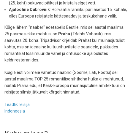
(25. koht) pakuvad päikest ja kristallselget vett.
Ajalooline Dubrovnik
: Horvaatia ranniku pärl asetus 15. kohale,
olles Euroopa reisijatele kättesaadav ja taskukohane valik.
Kõige lähem "naaber" edetabelis Eestile, mis sel aastal maailma
25 parima sekka mahtus, on
Praha
(Tšehhi Vabariik), mis
saavutas 20. koha. Tripadvisor kirjeldab Prahat kui muinasjutulist
kohta, mis on ideaalne kultuurihuvilistele paaridele, pakkudes
romantikat lossimüüride vahel ja õhtusööke ajaloolistes
keldrirestoranides.
Kuigi Eesti või meie vahetud naabrid (Soome, Läti, Rootsi) sel
aastal maailma TOP 25 romantilise sihtkoha hulka ei mahtunud,
näitab Praha edu, et Kesk-Euroopa muinasjutuline arhitektuur on
reisijate silmis jätkuvalt kõrgelt hinnatud.
Teadlik reisija
Indoneesia