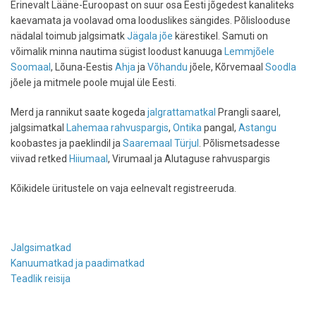
Erinevalt Lääne-Euroopast on suur osa Eesti jõgedest kanaliteks
kaevamata ja voolavad oma looduslikes sängides. Põlislooduse
nädalal toimub jalgsimatk
Jägala jõe
kärestikel. Samuti on
võimalik minna nautima sügist loodust kanuuga
Lemmjõele
Soomaal
, Lõuna-Eestis
Ahja
ja
Võhandu
jõele, Kõrvemaal
Soodla
jõele ja mitmele poole mujal üle Eesti.
Merd ja rannikut saate kogeda
jalgrattamatkal
Prangli saarel,
jalgsimatkal
Lahemaa rahvuspargis
,
Ontika
pangal,
Astangu
koobastes ja paeklindil ja
Saaremaal Türjul
. Põlismetsadesse
viivad retked
Hiiumaal
, Virumaal ja Alutaguse rahvuspargis
Kõikidele üritustele on vaja eelnevalt registreeruda.
Jalgsimatkad
Kanuumatkad ja paadimatkad
Teadlik reisija