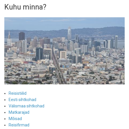
Kuhu minna?
Reisistiilid
Eesti sihtkohad
Välismaa sihtkohad
Matkarajad
Mõisad
Reisifirmad