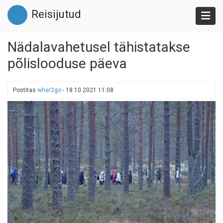
Liigu
Reisijutud
edasi
põhisisu
juurde
Nädalavahetusel tähistatakse
põlislooduse päeva
Postitas
wher2go
-
18.10.2021 11:08