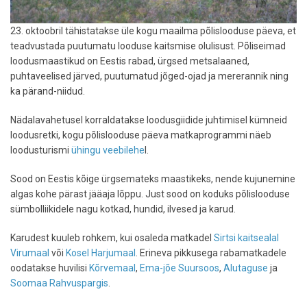
23. oktoobril tähistatakse üle kogu maailma põlislooduse päeva, et
teadvustada puutumatu looduse kaitsmise olulisust. Põliseimad
loodusmaastikud on Eestis rabad, ürgsed metsalaaned,
puhtaveelised järved, puutumatud jõged-ojad ja mererannik ning
ka pärand-niidud.
Nädalavahetusel korraldatakse loodusgiidide juhtimisel kümneid
loodusretki, kogu põlislooduse päeva matkaprogrammi näeb
loodusturismi
ühingu veebilehe
l.
Sood on Eestis kõige ürgsemateks maastikeks, nende kujunemine
algas kohe pärast jääaja lõppu. Just sood on koduks põlislooduse
sümbolliikidele nagu kotkad, hundid, ilvesed ja karud.
Karudest kuuleb rohkem, kui osaleda matkadel
Sirtsi kaitsealal
Virumaal
või
Kosel Harjumaal
. Erineva pikkusega rabamatkadele
oodatakse huvilisi
Kõrvemaal
,
Ema-jõe Suursoos
,
Alutaguse
ja
Soomaa Rahvuspargis
.