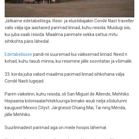
Jätkame edetabelitega. Reisi- ja elustiiliajakiri Condé Nast traveller
valis välja iga-aastased parimad linnad, kuhu reisida. Muidugi siis,
kui juba saab reisida. Maailma parimate sekka sattus mitu
sihtkohta päris lähedal.
Edetabelissse
pandi nii suuremad kui väiksemad linnad. Need n
kohad, kuhu tasub minna, kui reisimine jälle soovitatav ja võimalik.
33. korda juba valisid maailma parimad linnad sihkohana välja
Condé Nasti lugejad.
Parim väikelinn, kuhu reisida, oli San Miguel de Allende, Mehhiko.
Hispaania koloniaalarhitektuuriga linnake asub nelja sõidutunni
kaugusel Mexico Cityst. Järgnesid Chiang Mai, Tai ning Mérida,
jälle Mehhiko.
Suurlinnadest parimad aga on meile hoopis lähemal.