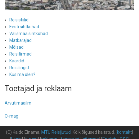
Reisistiilid
Eesti sihtkohad
Välismaa sihtkohad
Matkarajad
Mõisad
Reisifirmad
Kaardid
Reisilingid
Kus ma olen?
Toetajad ja reklaam
Arvutimaailm
O-mag
(C) Kaido Einama,
MTÜ Reisijutud
.
Kõik õigused kaitstud
.
[
kontakt
]