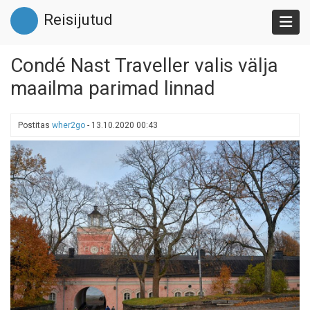
Liigu
Reisijutud
edasi
põhisisu
juurde
Condé Nast Traveller valis välja
maailma parimad linnad
Postitas
wher2go
-
13.10.2020 00:43