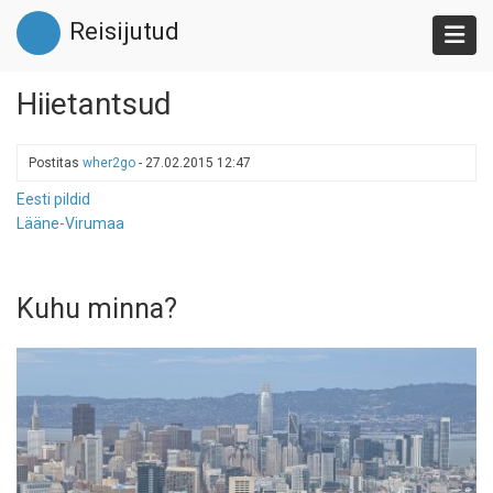
Liigu
Reisijutud
edasi
põhisisu
juurde
Hiietantsud
Postitas
wher2go
-
27.02.2015 12:47
Eesti pildid
Lääne-Virumaa
Kuhu minna?