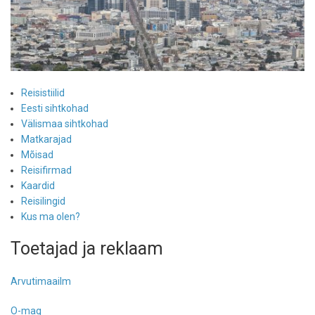
Reisistiilid
Eesti sihtkohad
Välismaa sihtkohad
Matkarajad
Mõisad
Reisifirmad
Kaardid
Reisilingid
Kus ma olen?
Toetajad ja reklaam
Arvutimaailm
O-mag