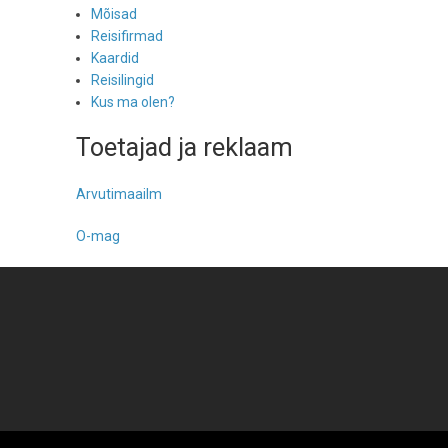
Mõisad
Reisifirmad
Kaardid
Reisilingid
Kus ma olen?
Toetajad ja reklaam
Arvutimaailm
O-mag