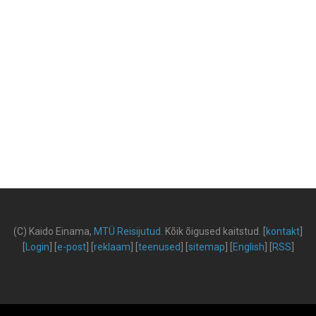
(C) Kaido Einama,
MTÜ Reisijutud
.
Kõik õigused kaitstud
.
[
kontakt
]
[
Login
] [
e-post
] [
reklaam
] [
teenused
] [
sitemap
] [
English
] [
RSS
]