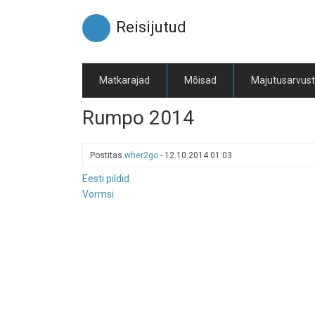
Liigu
edasi
Reisijutud
põhisisu
juurde
Matkarajad
Mõisad
Majutusarvus
Rumpo 2014
Postitas
wher2go
-
12.10.2014 01:03
Eesti pildid
Vormsi