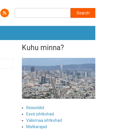
Search
Search
Kuhu minna?
Reisistiilid
Eesti sihtkohad
Välismaa sihtkohad
Matkarajad