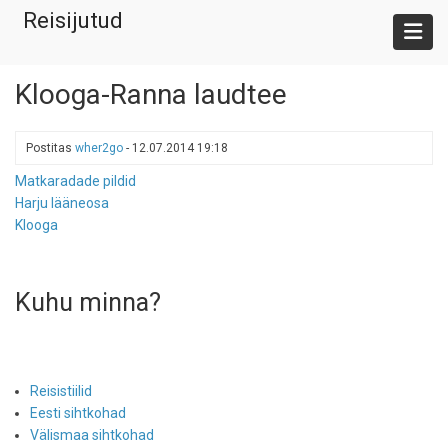
Liigu
Reisijutud
edasi
põhisisu
juurde
Klooga-Ranna laudtee
Postitas
wher2go
-
12.07.2014 19:18
Matkaradade pildid
Harju lääneosa
Klooga
Kuhu minna?
Reisistiilid
Eesti sihtkohad
Välismaa sihtkohad