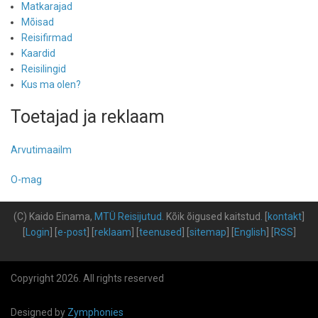
Matkarajad
Mõisad
Reisifirmad
Kaardid
Reisilingid
Kus ma olen?
Toetajad ja reklaam
Arvutimaailm
O-mag
(C) Kaido Einama,
MTÜ Reisijutud
.
Kõik õigused kaitstud
.
[
kontakt
]
[
Login
] [
e-post
] [
reklaam
] [
teenused
] [
sitemap
] [
English
] [
RSS
]
Copyright 2026. All rights reserved
Designed by
Zymphonies