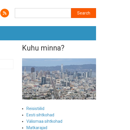
Search
Search
Kuhu minna?
Reisistiilid
Eesti sihtkohad
Välismaa sihtkohad
Matkarajad