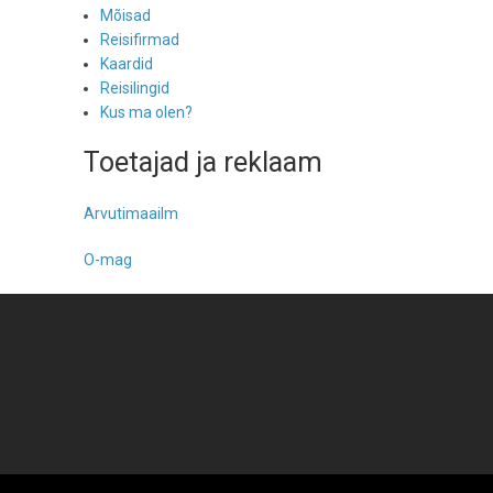
Mõisad
Reisifirmad
Kaardid
Reisilingid
Kus ma olen?
Toetajad ja reklaam
Arvutimaailm
O-mag