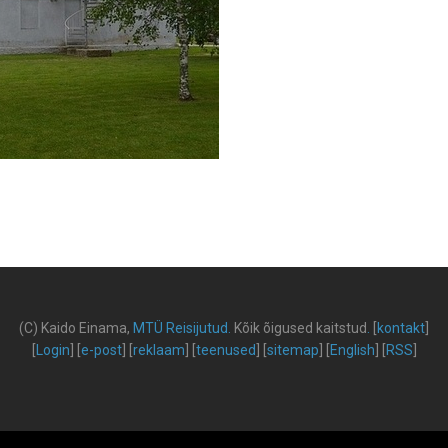
(C) Kaido Einama,
MTÜ Reisijutud
.
Kõik õigused kaitstud
.
[
kontakt
]
[
Login
] [
e-post
] [
reklaam
] [
teenused
] [
sitemap
] [
English
] [
RSS
]