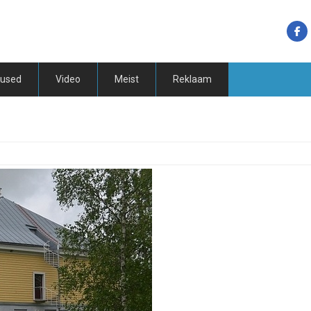
tused
Video
Meist
Reklaam