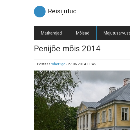
Liigu
edasi
Reisijutud
põhisisu
juurde
Matkarajad
Mõisad
Majutusarvus
Penijõe mõis 2014
Postitas
wher2go
-
27.06.2014 11:46