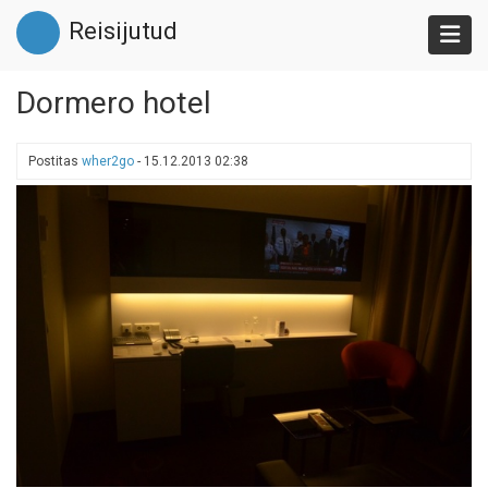
Liigu
Reisijutud
edasi
põhisisu
juurde
Dormero hotel
Postitas
wher2go
-
15.12.2013 02:38