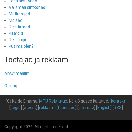
Eesti sihtkohad
Välismaa sihtkohad
Matkarajad
Mõisad
Reisifirmad
Kaardid
Reisilingid
Kus ma olen?
Toetajad ja reklaam
Arvutimaailm
O-mag
(C) Kaido Einama,
MTÜ Reisijutud
.
Kõik õigused kaitstud
.
[
kontakt
]
[
Login
] [
e-post
] [
reklaam
] [
teenused
] [
sitemap
] [
English
] [
RSS
]
Copyright 2026. All rights reserved