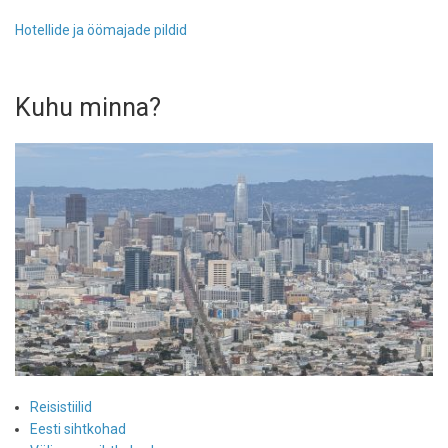
Hotellide ja öömajade pildid
Kuhu minna?
Reisistiilid
Eesti sihtkohad