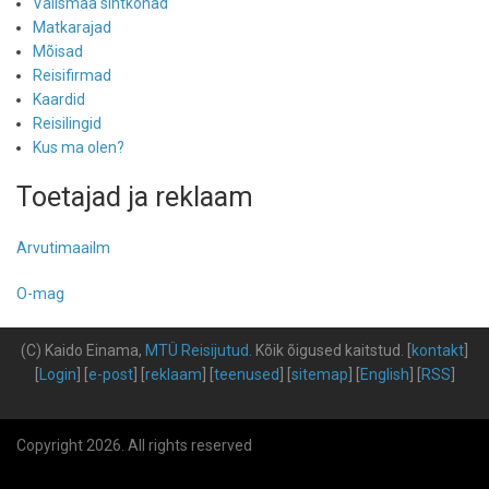
Välismaa sihtkohad
Matkarajad
Mõisad
Reisifirmad
Kaardid
Reisilingid
Kus ma olen?
Toetajad ja reklaam
Arvutimaailm
O-mag
(C) Kaido Einama,
MTÜ Reisijutud
.
Kõik õigused kaitstud
.
[
kontakt
]
[
Login
] [
e-post
] [
reklaam
] [
teenused
] [
sitemap
] [
English
] [
RSS
]
Copyright 2026. All rights reserved