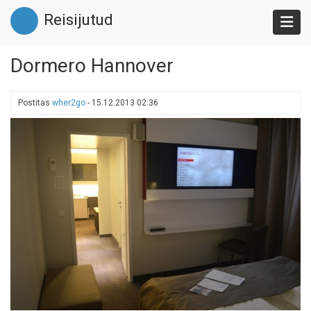
Liigu
Reisijutud
edasi
põhisisu
juurde
Dormero Hannover
Postitas
wher2go
-
15.12.2013 02:36