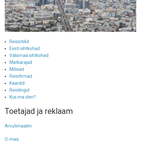
Reisistiilid
Eesti sihtkohad
Välismaa sihtkohad
Matkarajad
Mõisad
Reisifirmad
Kaardid
Reisilingid
Kus ma olen?
Toetajad ja reklaam
Arvutimaailm
O-mag