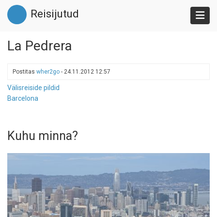
Liigu
Reisijutud
edasi
põhisisu
juurde
La Pedrera
Postitas
wher2go
-
24.11.2012 12:57
Välisreiside pildid
Barcelona
Kuhu minna?