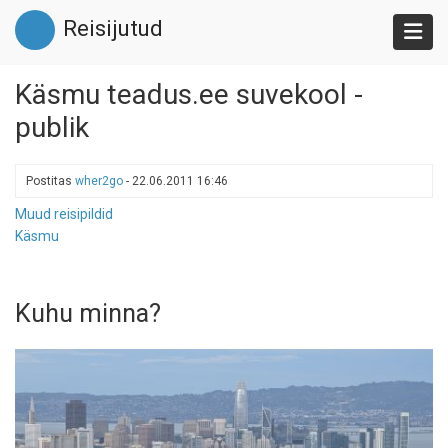
Liigu
Reisijutud
edasi
põhisisu
juurde
Käsmu teadus.ee suvekool -
publik
Postitas
wher2go
-
22.06.2011 16:46
Muud reisipildid
Käsmu
Kuhu minna?