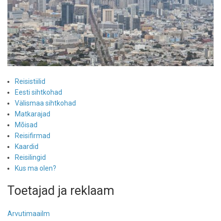
Reisistiilid
Eesti sihtkohad
Välismaa sihtkohad
Matkarajad
Mõisad
Reisifirmad
Kaardid
Reisilingid
Kus ma olen?
Toetajad ja reklaam
Arvutimaailm