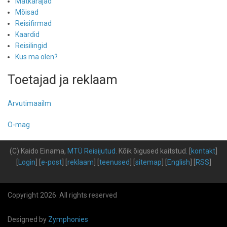
Matkarajad
Mõisad
Reisifirmad
Kaardid
Reisilingid
Kus ma olen?
Toetajad ja reklaam
Arvutimaailm
O-mag
(C) Kaido Einama,
MTÜ Reisijutud
.
Kõik õigused kaitstud
.
[
kontakt
]
[
Login
] [
e-post
] [
reklaam
] [
teenused
] [
sitemap
] [
English
] [
RSS
]
Copyright 2026. All rights reserved
Designed by
Zymphonies