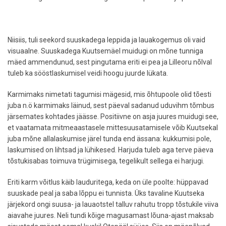
Niisiis, tuli seekord suuskadega leppida ja lauakogemus oli vaid
visuaalne. Suuskadega Kuutsemäel muidugi on mõne tunniga
mäed ammendunud, sest pingutama eriti ei pea ja Lilleoru nõlval
tuleb ka sööstlaskumisel veidi hoogu juurde lükata.
Karmimaks nimetati tagumisi mägesid, mis õhtupoole olid tõesti
juba n.ö karmimaks läinud, sest päeval sadanud uduvihm tõmbus
järsemates kohtades jäässe. Positiivne on asja juures muidugi see,
et vaatamata mitmeaastasele mittesuusatamisele võib Kuutsekal
juba mõne allalaskumise järel tunda end ässana: kukkumisi pole,
laskumised on lihtsad ja lühikesed. Harjuda tuleb aga terve päeva
tõstukisabas toimuva trügimisega, tegelikult sellega ei harjugi.
Eriti karm võitlus käib lauduritega, keda on üle poolte: hüppavad
suuskade peal ja saba lõppu ei tunnista. Üks tavaline Kuutseka
järjekord ongi suusa- ja lauaotstel talluv rahutu tropp tõstukile viiva
aiavahe juures. Neli tundi kõige magusamast lõuna-ajast maksab