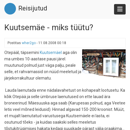
Liigu
Reisijutud
edasi
põhisisu
juurde
Kuutsemäe - miks tüütu?
Postitas
wher2go
-
11.08.2008 00:18
Otepääl, täpsemini
Kuutsemäel
aga olin
ma umbes 10-aastase pausi järel.
muutunud polnud just väga palju, peale
selle, et rahvamassid on nüüd meeletud ja
järjekorrakultuur olematu.
Lauda laenutada enne nädalavahetust on kohapealt lootusetu. Ka
kõik Otepää ja selle ümbruse laenutused on ette lauad ära
broneerinud. Mäesuuska aga saab (Karupesas polnud, aga Veetee
letis veel mõned leidusid). Hinnad algavad 150-200 kroonist. Müüt,
et mujalt laenutatud varustusega Kuutsemäele ei lasta, ei
osutunud tõeks - ja kuidas saakski selles meeletus
tõstukitrügimises hakata kedagi suuskade pärast välja praakima...