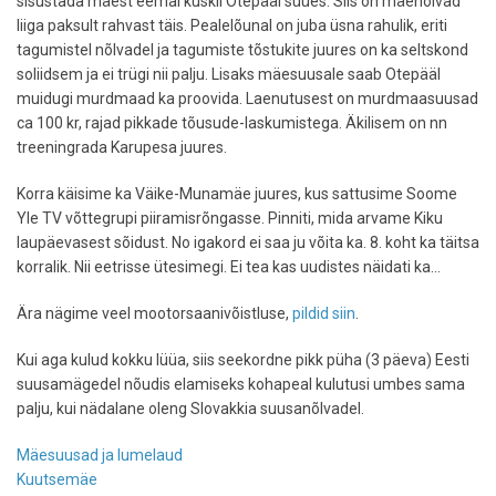
sisustada mäest eemal kuskil Otepääl süües. Siis on mäenõlvad
liiga paksult rahvast täis. Pealelõunal on juba üsna rahulik, eriti
tagumistel nõlvadel ja tagumiste tõstukite juures on ka seltskond
soliidsem ja ei trügi nii palju. Lisaks mäesuusale saab Otepääl
muidugi murdmaad ka proovida. Laenutusest on murdmaasuusad
ca 100 kr, rajad pikkade tõusude-laskumistega. Äkilisem on nn
treeningrada Karupesa juures.
Korra käisime ka Väike-Munamäe juures, kus sattusime Soome
Yle TV võttegrupi piiramisrõngasse. Pinniti, mida arvame Kiku
laupäevasest sõidust. No igakord ei saa ju võita ka. 8. koht ka täitsa
korralik. Nii eetrisse ütesimegi. Ei tea kas uudistes näidati ka...
Ära nägime veel mootorsaanivõistluse,
pildid siin
.
Kui aga kulud kokku lüüa, siis seekordne pikk püha (3 päeva) Eesti
suusamägedel nõudis elamiseks kohapeal kulutusi umbes sama
palju, kui nädalane oleng Slovakkia suusanõlvadel.
Mäesuusad ja lumelaud
Kuutsemäe