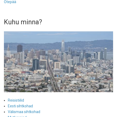
Otepää
Kuhu minna?
Reisistiilid
Eesti sihtkohad
Välismaa sihtkohad