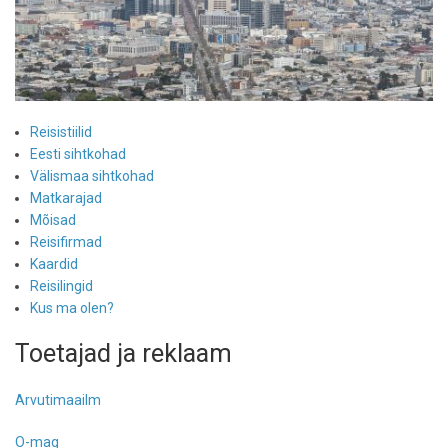
Reisistiilid
Eesti sihtkohad
Välismaa sihtkohad
Matkarajad
Mõisad
Reisifirmad
Kaardid
Reisilingid
Kus ma olen?
Toetajad ja reklaam
Arvutimaailm
O-mag