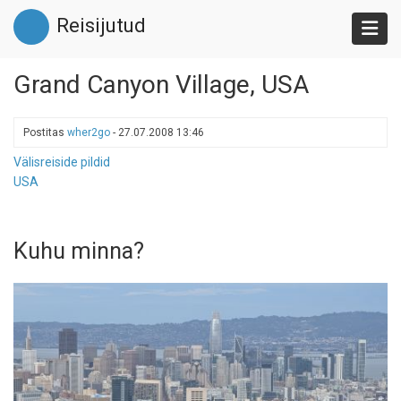
Liigu
Reisijutud
edasi
põhisisu
juurde
Grand Canyon Village, USA
Postitas
wher2go
-
27.07.2008 13:46
Välisreiside pildid
USA
Kuhu minna?