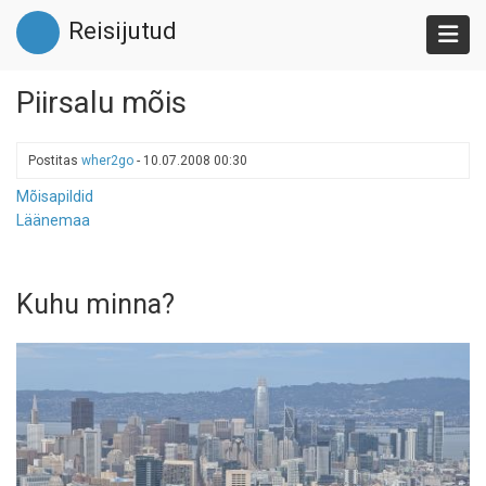
Liigu
Reisijutud
edasi
põhisisu
juurde
Piirsalu mõis
Postitas
wher2go
-
10.07.2008 00:30
Mõisapildid
Läänemaa
Kuhu minna?