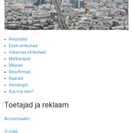
Reisistiilid
Eesti sihtkohad
Välismaa sihtkohad
Matkarajad
Mõisad
Reisifirmad
Kaardid
Reisilingid
Kus ma olen?
Toetajad ja reklaam
Arvutimaailm
O-mag