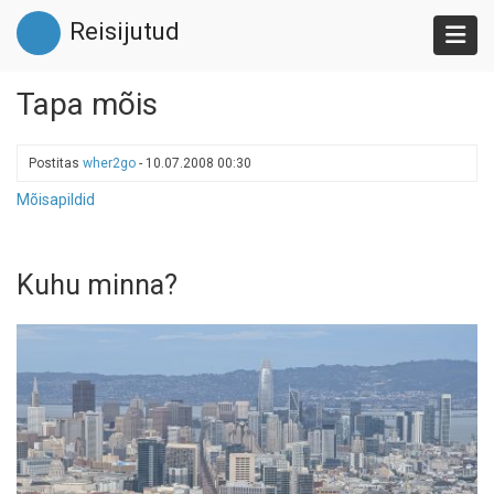
Liigu
Reisijutud
edasi
põhisisu
juurde
Tapa mõis
Postitas
wher2go
-
10.07.2008 00:30
Mõisapildid
Kuhu minna?