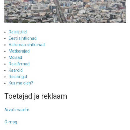
Reisistiilid
Eesti sihtkohad
Välismaa sihtkohad
Matkarajad
Mõisad
Reisifirmad
Kaardid
Reisilingid
Kus ma olen?
Toetajad ja reklaam
Arvutimaailm
O-mag