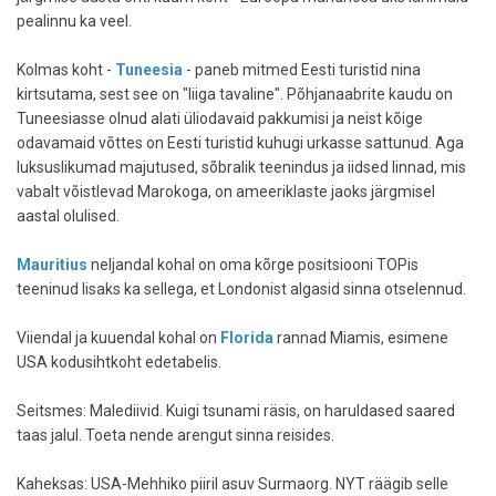
pealinnu ka veel.
Kolmas koht -
Tuneesia
- paneb mitmed Eesti turistid nina
kirtsutama, sest see on "liiga tavaline". Põhjanaabrite kaudu on
Tuneesiasse olnud alati üliodavaid pakkumisi ja neist kõige
odavamaid võttes on Eesti turistid kuhugi urkasse sattunud. Aga
luksuslikumad majutused, sõbralik teenindus ja iidsed linnad, mis
vabalt võistlevad Marokoga, on ameeriklaste jaoks järgmisel
aastal olulised.
Mauritius
neljandal kohal on oma kõrge positsiooni TOPis
teeninud lisaks ka sellega, et Londonist algasid sinna otselennud.
Viiendal ja kuuendal kohal on
Florida
rannad Miamis, esimene
USA kodusihtkoht edetabelis.
Seitsmes: Malediivid. Kuigi tsunami räsis, on haruldased saared
taas jalul. Toeta nende arengut sinna reisides.
Kaheksas: USA-Mehhiko piiril asuv Surmaorg. NYT räägib selle