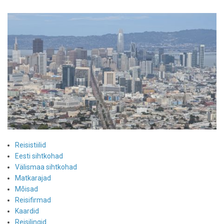
Reisistiilid
Eesti sihtkohad
Välismaa sihtkohad
Matkarajad
Mõisad
Reisifirmad
Kaardid
Reisilingid