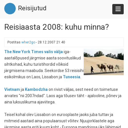
Liigu
Reisijutud
edasi
põhisisu
juurde
Reisiaasta 2008: kuhu minna?
Postitas
wher2go
-
28.12.2007 21:40
The New York Times valis välja
iga-
aastalõpused järgmise aasta soovituslikud
sihtkohad, kuhu turistihordid võiksid
järgmisena maabuda. Seekordse 53 reisisihi
esikolmikus on Laos, Lissabon ja
Tuneesia
.
Vietnam
ja
Kambodzha
on rivist väljas, sest need on toimetuse
arvates "nii 2007ndad". Laos aga tõusev täht - ajalooline, põnev ja
aina luksuslikuma ajaviitega.
Teisel kohal olev Lissabon on eurooplaste jaoks juba tuttav ja
mitmeid aastaid aina populaarsust võitev. Njuujorklastele aga
järgmise aasta eriti kuum koht - Euroopa mandriosa üks lähimaid