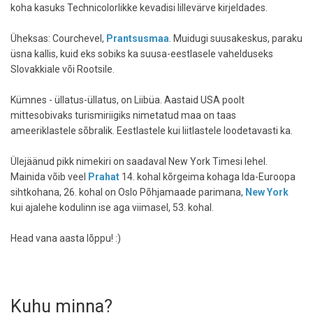
koha kasuks Technicolorlikke kevadisi lillevärve kirjeldades.
Üheksas: Courchevel,
Prantsusmaa
. Muidugi suusakeskus, paraku
üsna kallis, kuid eks sobiks ka suusa-eestlasele vahelduseks
Slovakkiale või Rootsile.
Kümnes - üllatus-üllatus, on Liibüa. Aastaid USA poolt
mittesobivaks turismiriigiks nimetatud maa on taas
ameeriklastele sõbralik. Eestlastele kui liitlastele loodetavasti ka.
Ülejäänud pikk nimekiri on saadaval New York Timesi lehel.
Mainida võib veel
Prahat
14. kohal kõrgeima kohaga Ida-Euroopa
sihtkohana, 26. kohal on Oslo Põhjamaade parimana,
New York
kui ajalehe kodulinn ise aga viimasel, 53. kohal.
Head vana aasta lõppu! :)
Kuhu minna?