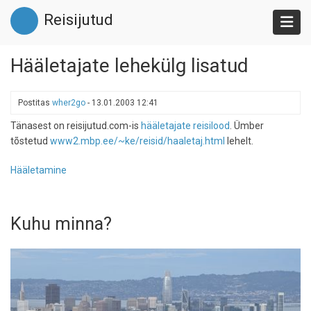
Liigu
Reisijutud
edasi
põhisisu
juurde
Hääletajate lehekülg lisatud
Postitas
wher2go
-
13.01.2003 12:41
Tänasest on reisijutud.com-is
hääletajate reisilood
. Ümber
tõstetud
www2.mbp.ee/~ke/reisid/haaletaj.html
lehelt.
Hääletamine
Kuhu minna?