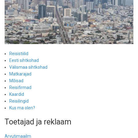
Reisistiilid
Eesti sihtkohad
Välismaa sihtkohad
Matkarajad
Mõisad
Reisifirmad
Kaardid
Reisilingid
Kus ma olen?
Toetajad ja reklaam
Arvutimaailm