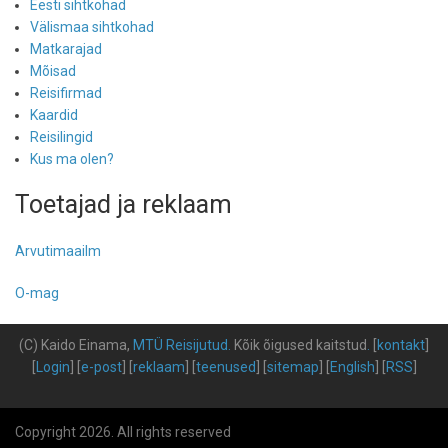
Eesti sihtkohad
Välismaa sihtkohad
Matkarajad
Mõisad
Reisifirmad
Kaardid
Reisilingid
Kus ma olen?
Toetajad ja reklaam
Arvutimaailm
O-mag
(C) Kaido Einama,
MTÜ Reisijutud
.
Kõik õigused kaitstud
.
[
kontakt
]
[
Login
] [
e-post
] [
reklaam
] [
teenused
] [
sitemap
] [
English
] [
RSS
]
Copyright 2026. All rights reserved