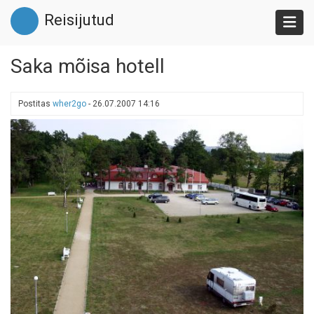
Liigu
Reisijutud
edasi
põhisisu
juurde
Saka mõisa hotell
Postitas
wher2go
-
26.07.2007 14:16