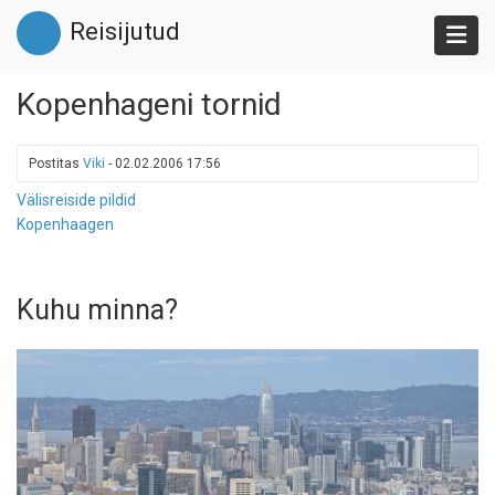
Liigu
Reisijutud
edasi
põhisisu
juurde
Kopenhageni tornid
Postitas
Viki
-
02.02.2006 17:56
Välisreiside pildid
Kopenhaagen
Kuhu minna?