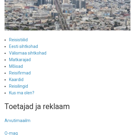
Reisistiilid
Eesti sihtkohad
Välismaa sihtkohad
Matkarajad
Mõisad
Reisifirmad
Kaardid
Reisilingid
Kus ma olen?
Toetajad ja reklaam
Arvutimaailm
O-mag