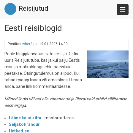
Liigu
Reisijutud
edasi
põhisisu
juurde
Eesti reisiblogid
Postitas
wher2go
-
19.01.2006 14:30
Peale blogiplahvatust rate.ee-s ja Delfis
uuris Reisijututuba, kas ja kui palju Eestis
reisi- ja matkablooge ehk -päevikuid
peetakse. Otsingutulemus on allpool, kui
tahad midagi lisada või oma blogist teada
anda, pane link kommentaaridesse.
Mõned lingid võivad olla vananenud ja üleval vaid arhiivi säilitamise
eesmärgiga.
Lääne kaudu itta
- mootorrattareis
Seljakotirändur
Hetked.ee