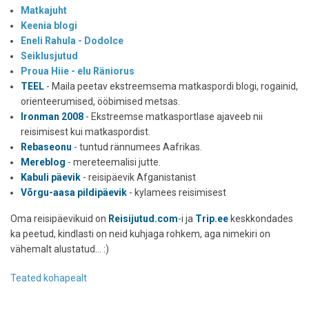
Matkajuht
Keenia blogi
Eneli Rahula - Dodolce
Seiklusjutud
Proua Hiie - elu Räniorus
TEEL
- Maila peetav ekstreemsema matkaspordi blogi, rogainid,
orienteerumised, ööbimised metsas.
Ironman 2008
- Ekstreemse matkasportlase ajaveeb nii
reisimisest kui matkaspordist.
Rebaseonu
- tuntud rännumees Aafrikas.
Mereblog
- mereteemalisi jutte.
Kabuli päevik
- reisipäevik Afganistanist
Võrgu-aasa pildipäevik
- kylamees reisimisest
Oma reisipäevikuid on
Reisijutud.com
-i ja
Trip.ee
keskkondades
ka peetud, kindlasti on neid kuhjaga rohkem, aga nimekiri on
vähemalt alustatud... :)
Teated kohapealt