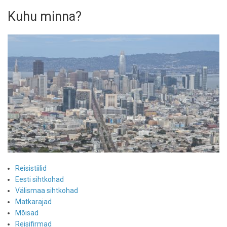
Kuhu minna?
Reisistiilid
Eesti sihtkohad
Välismaa sihtkohad
Matkarajad
Mõisad
Reisifirmad