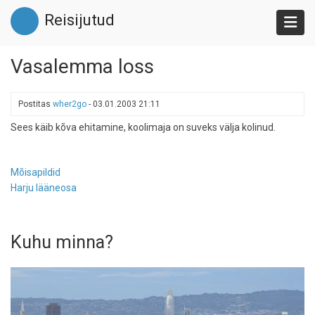
Liigu
Reisijutud
edasi
põhisisu
juurde
Vasalemma loss
Postitas
wher2go
-
03.01.2003 21:11
Sees käib kõva ehitamine, koolimaja on suveks välja kolinud.
Mõisapildid
Harju lääneosa
Kuhu minna?