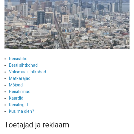
Reisistiilid
Eesti sihtkohad
Välismaa sihtkohad
Matkarajad
Mõisad
Reisifirmad
Kaardid
Reisilingid
Kus ma olen?
Toetajad ja reklaam