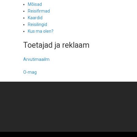
Mõisad
Reisifirmad
Kaardid
Reisilingid
Kus ma olen?
Toetajad ja reklaam
Arvutimaailm
O-mag