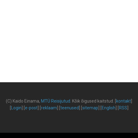
(C) Kaido Einama,
MTÜ Reisijutud
.
Kõik õigused kaitstud
.
[
kontakt
]
[
Login
] [
e-post
] [
reklaam
] [
teenused
] [
sitemap
] [
English
] [
RSS
]