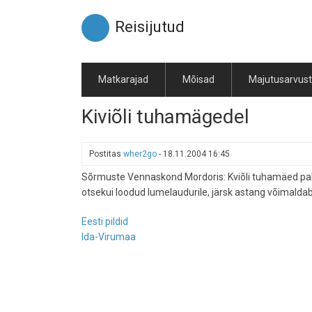
Liigu
edasi
Reisijutud
põhisisu
juurde
Matkarajad
Mõisad
Majutusarvus
Kiviõli tuhamägedel
Postitas
wher2go
-
18.11.2004 16:45
Sõrmuste Vennaskond Mordoris: Kviõli tuhamäed pakuv
otsekui loodud lumelaudurile, järsk astang võimalda
Eesti pildid
Ida-Virumaa