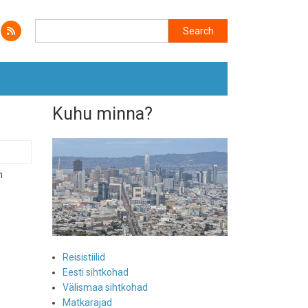
Search
Search
Kuhu minna?
n
Reisistiilid
Eesti sihtkohad
Välismaa sihtkohad
Matkarajad