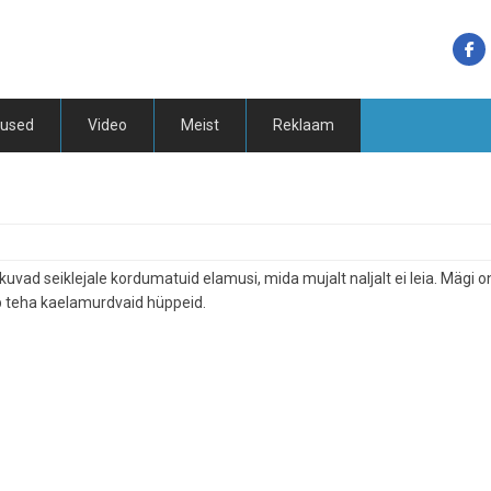
tused
Video
Meist
Reklaam
ad seiklejale kordumatuid elamusi, mida mujalt naljalt ei leia. Mägi o
b teha kaelamurdvaid hüppeid.