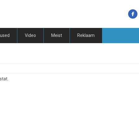
tused
Video
Meist
Reklaam
stat.