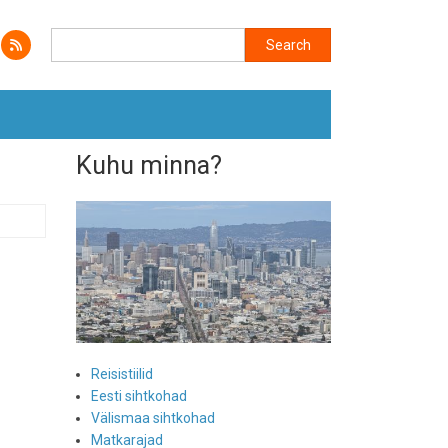
Search
Search
Kuhu minna?
Reisistiilid
Eesti sihtkohad
Välismaa sihtkohad
Matkarajad