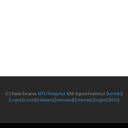
(C) Kaido Einama,
MTÜ Reisijutud
.
Kõik õigused kaitstud
.
[
kontakt
]
[
Login
] [
e-post
] [
reklaam
] [
teenused
] [
sitemap
] [
English
] [
RSS
]