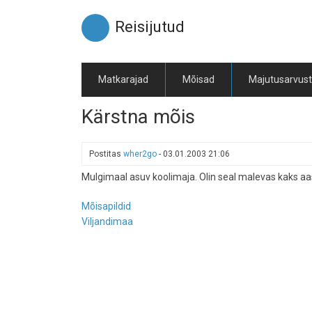
Liigu
edasi
Reisijutud
põhisisu
juurde
Matkarajad
Mõisad
Majutusarvus
Kärstna mõis
Postitas
wher2go
-
03.01.2003 21:06
Mulgimaal asuv koolimaja. Olin seal malevas kaks aa
Mõisapildid
Viljandimaa