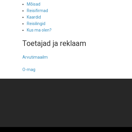
Mõisad
Reisifirmad
Kaardid
Reisilingid
Kus ma olen?
Toetajad ja reklaam
Arvutimaailm
O-mag