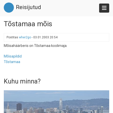
Liigu
Reisijutud
edasi
põhisisu
juurde
Tõstamaa mõis
Postitas
wher2go
-
03.01.2003 20:54
Mõisahäärberis on Tõstamaa koolimaja.
Mõisapildid
Tõstamaa
Kuhu minna?