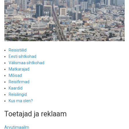
Reisistiilid
Eesti sihtkohad
Välismaa sihtkohad
Matkarajad
Mõisad
Reisifirmad
Kaardid
Reisilingid
Kus ma olen?
Toetajad ja reklaam
Arvutimaailm