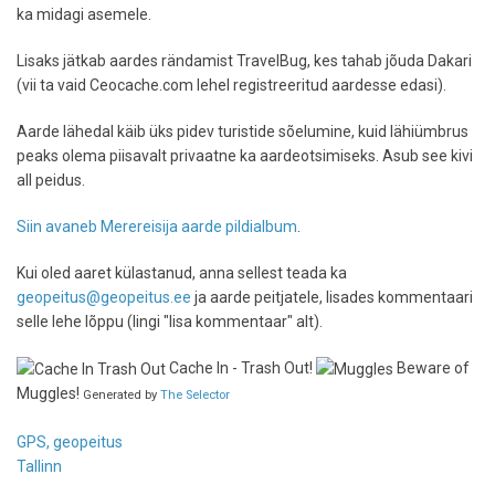
ka midagi asemele.
Lisaks jätkab aardes rändamist TravelBug, kes tahab jõuda Dakari
(vii ta vaid Ceocache.com lehel registreeritud aardesse edasi).
Aarde lähedal käib üks pidev turistide sõelumine, kuid lähiümbrus
peaks olema piisavalt privaatne ka aardeotsimiseks. Asub see kivi
all peidus.
Siin avaneb Merereisija aarde pildialbum
.
Kui oled aaret külastanud, anna sellest teada ka
geopeitus@geopeitus.ee
ja aarde peitjatele, lisades kommentaari
selle lehe lõppu (lingi "lisa kommentaar" alt).
Cache In - Trash Out!
Beware of
Muggles!
Generated by
The Selector
GPS, geopeitus
Tallinn