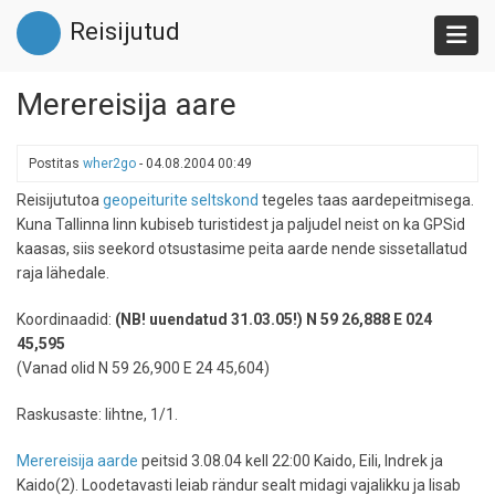
Liigu
Reisijutud
edasi
põhisisu
juurde
Merereisija aare
Postitas
wher2go
-
04.08.2004 00:49
Reisijututoa
geopeiturite seltskond
tegeles taas aardepeitmisega.
Kuna Tallinna linn kubiseb turistidest ja paljudel neist on ka GPSid
kaasas, siis seekord otsustasime peita aarde nende sissetallatud
raja lähedale.
Koordinaadid:
(NB! uuendatud 31.03.05!) N 59 26,888 E 024
45,595
(Vanad olid N 59 26,900 E 24 45,604)
Raskusaste: lihtne, 1/1.
Merereisija aarde
peitsid 3.08.04 kell 22:00 Kaido, Eili, Indrek ja
Kaido(2). Loodetavasti leiab rändur sealt midagi vajalikku ja lisab