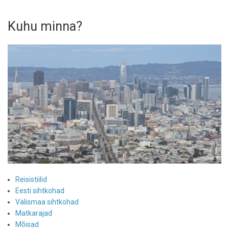
Kuhu minna?
Reisistiilid
Eesti sihtkohad
Välismaa sihtkohad
Matkarajad
Mõisad