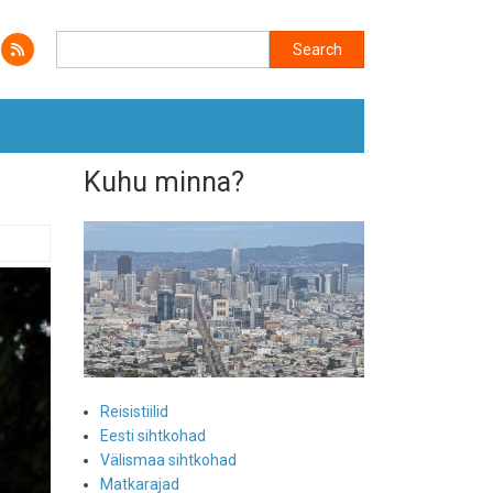
Search
Search
Kuhu minna?
Reisistiilid
Eesti sihtkohad
Välismaa sihtkohad
Matkarajad