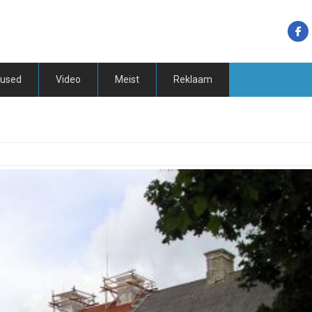
tused
Video
Meist
Reklaam