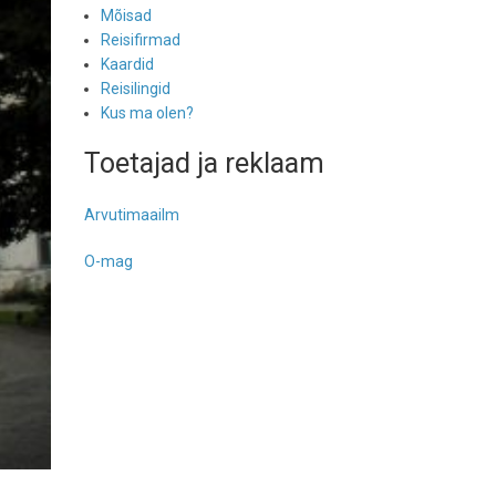
Mõisad
Reisifirmad
Kaardid
Reisilingid
Kus ma olen?
Toetajad ja reklaam
Arvutimaailm
O-mag