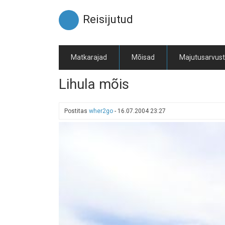
Liigu
edasi
Reisijutud
põhisisu
juurde
Matkarajad
Mõisad
Majutusarvus
Lihula mõis
Postitas
wher2go
-
16.07.2004 23:27